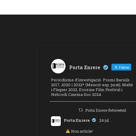
Porta Enrere
Follow
Periodisme d'investigació. Premi Barnils
2017, 2020 i 2022* (Menció esp. jurat); Mañé
i Flaquer 2023, Ecozine Film Festival i
Nebrodi Cinema Doc 2024.
Porta Enrere Retweeted
Porta Enrere
24 jul.
Nou article!