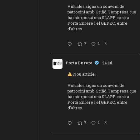
Viñuales signa un conveni de
patrocini amb Griñó, l’empresa que
ha interposat una SLAPP contra
Porta Enrere i el GEPEC, entre
d’altres
7
4
X
Porta Enrere
24 jul.
Nou article!
Viñuales signa un conveni de
patrocini amb Griñó, l’empresa que
ha interposat una SLAPP contra
Porta Enrere i el GEPEC, entre
d’altres
7
4
X