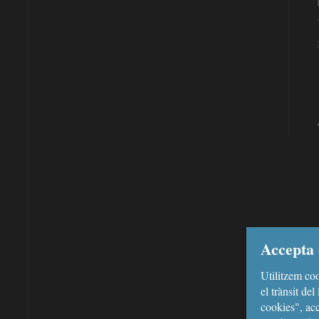
Accepta 
Utilitzem coo
el trànsit de
cookies", acc