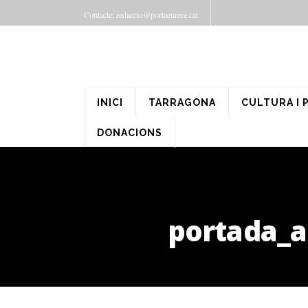
Contacte: redaccio@portaenrere.cat
INICI
TARRAGONA
CULTURA I 
DONACIONS
portada_a