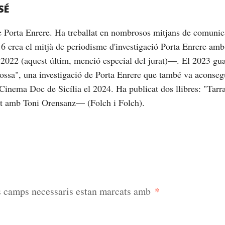
SÉ
de Porta Enrere. Ha treballat en nombrosos mitjans de comunic
16 crea el mitjà de periodisme d'investigació Porta Enrere am
2022 (aquest últim, menció especial del jurat)—. El 2023 gu
brossa", una investigació de Porta Enrere que també va aconseg
Cinema Doc de Sicília el 2024. Ha publicat dos llibres: "Tarrag
nt amb Toni Orensanz— (Folch i Folch).
*
s camps necessaris estan marcats amb