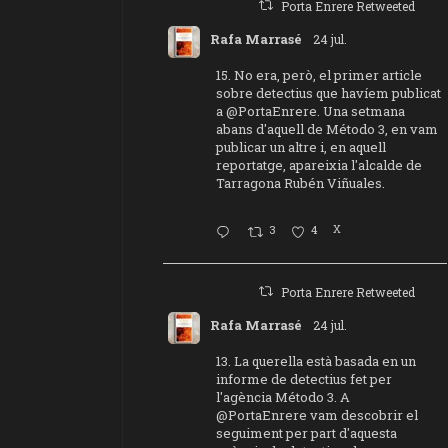
Porta Enrere Retweeted
Rafa Marrasé
24 jul.
15. No era, però, el primer article
sobre detectius que havíem publicat
a
@PortaEnrere
. Una setmana
abans d'aquell de Método 3, en vam
publicar un altre i, en aquell
reportatge, apareixia l'alcalde de
Tarragona Rubén Viñuales.
3
4
X
Porta Enrere Retweeted
Rafa Marrasé
24 jul.
13. La querella està basada en un
informe de detectius fet per
l'agència Método 3. A
@PortaEnrere
vam descobrir el
seguiment per part d'aquesta