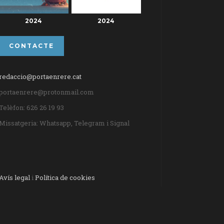
2024
2024
CONTACTE
redaccio@portaenrere.cat
portaenrere@protonmail.com
Telèfon: 626 26 19 93
Missatgeria: Whatsapp, Telegram i Signal
Avís legal
i
Política de cookies