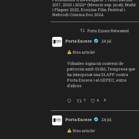
2017, 2020 i 2022* (Menció esp. jurat); Mañé
i Flaquer 2023, Ecozine Film Festival i
Nebrodi Cinema Doc 2024.
Porta Enrere Retweeted
Porta Enrere
24 jul.
Nou article!
Viñuales signa un conveni de
patrocini amb Griñó, l’empresa que
ha interposat una SLAPP contra
Porta Enrere i el GEPEC, entre
d’altres
7
4
X
Porta Enrere
24 jul.
Nou article!