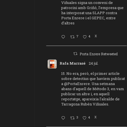
Viñuales signa un conveni de
patrocini amb Griñó, l’empresa que
ha interposat una SLAPP contra
Porta Enrere i el GEPEC, entre
d’altres
7
4
X
Porta Enrere Retweeted
Rafa Marrasé
24 jul.
15. No era, però, el primer article
sobre detectius que havíem publicat
a
@PortaEnrere
. Una setmana
abans d'aquell de Método 3, en vam
publicar un altre i, en aquell
reportatge, apareixia l'alcalde de
Tarragona Rubén Viñuales.
3
4
X