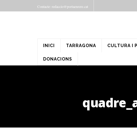
Contacte: redaccio@portaenrere.cat
INICI
TARRAGONA
CULTURA I 
DONACIONS
quadre_