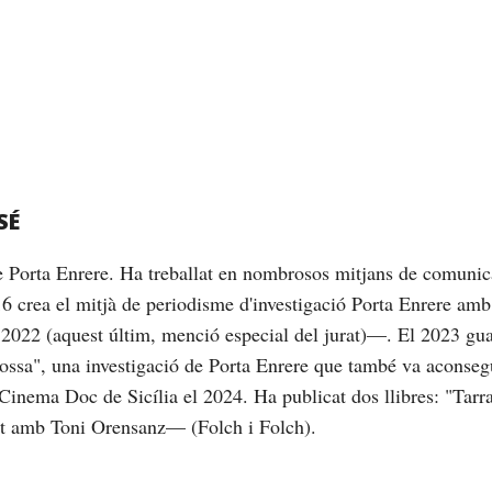
SÉ
de Porta Enrere. Ha treballat en nombrosos mitjans de comunic
16 crea el mitjà de periodisme d'investigació Porta Enrere am
2022 (aquest últim, menció especial del jurat)—. El 2023 gu
brossa", una investigació de Porta Enrere que també va aconseg
Cinema Doc de Sicília el 2024. Ha publicat dos llibres: "Tarrag
nt amb Toni Orensanz— (Folch i Folch).