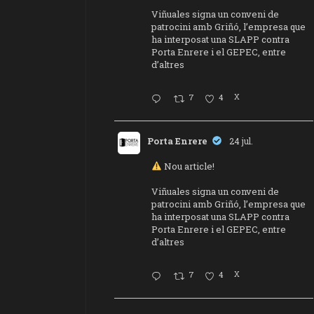
Viñuales signa un conveni de
patrocini amb Griñó, l’empresa que
ha interposat una SLAPP contra
Porta Enrere i el GEPEC, entre
d’altres
7
4
X
Porta Enrere
24 jul.
Nou article!
Viñuales signa un conveni de
patrocini amb Griñó, l’empresa que
ha interposat una SLAPP contra
Porta Enrere i el GEPEC, entre
d’altres
7
4
X