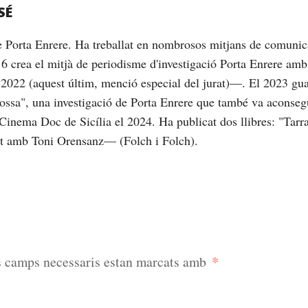
SÉ
de Porta Enrere. Ha treballat en nombrosos mitjans de comunic
16 crea el mitjà de periodisme d'investigació Porta Enrere am
2022 (aquest últim, menció especial del jurat)—. El 2023 gu
brossa", una investigació de Porta Enrere que també va aconseg
Cinema Doc de Sicília el 2024. Ha publicat dos llibres: "Tarrag
nt amb Toni Orensanz— (Folch i Folch).
*
s camps necessaris estan marcats amb