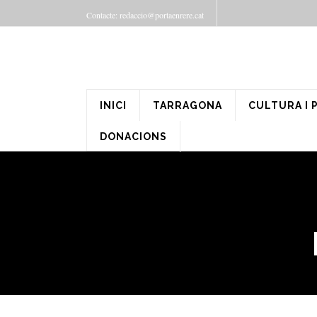
Contacte: redaccio@portaenrere.cat
INICI
TARRAGONA
CULTURA I 
DONACIONS