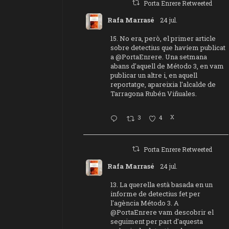
Porta Enrere Retweeted
Rafa Marrasé
24 jul.
15. No era, però, el primer article
sobre detectius que havíem publicat
a
@PortaEnrere
. Una setmana
abans d'aquell de Método 3, en vam
publicar un altre i, en aquell
reportatge, apareixia l'alcalde de
Tarragona Rubén Viñuales.
3
4
X
Porta Enrere Retweeted
Rafa Marrasé
24 jul.
13. La querella està basada en un
informe de detectius fet per
l'agència Método 3. A
@PortaEnrere
vam descobrir el
seguiment per part d'aquesta