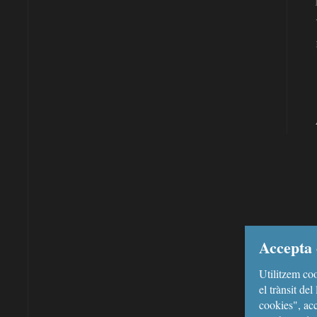
Accepta 
Utilitzem coo
el trànsit de
cookies", acc