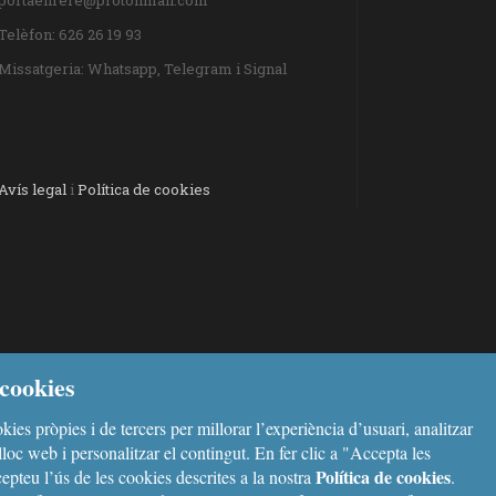
portaenrere@protonmail.com
Telèfon: 626 26 19 93
Missatgeria: Whatsapp, Telegram i Signal
Avís legal
i
Política de cookies
cookies
kies pròpies i de tercers per millorar l’experiència d’usuari, analitzar
l lloc web i personalitzar el contingut. En fer clic a "Accepta les
Política de cookies
epteu l’ús de les cookies descrites a la nostra
.