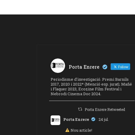
Porta Enrere
Follow
Periodisme d'investigació. Premi Barnils
2017, 2020 i 2022* (Menció esp. jurat); Mañé
i Flaquer 2023, Ecozine Film Festival i
Nebrodi Cinema Doc 2024.
Porta Enrere Retweeted
Porta Enrere
24 jul.
Nou article!