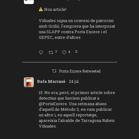
Nou article!
Viñuales signa un conveni de patrocini
amb Griñó, l’empresa que ha interposat
una SLAPP contra Porta Enrere i el
GEPEC, entre d’altres
7
4
X
Porta Enrere Retweeted
Rafa Marrasé
24 jul.
15. No era, però, el primer article sobre
detectius que havíem publicat a
@PortaEnrere
. Una setmana abans
d'aquell de Método 3, en vam publicar
un altre i, en aquell reportatge,
apareixia l'alcalde de Tarragona Rubén
Viñuales.