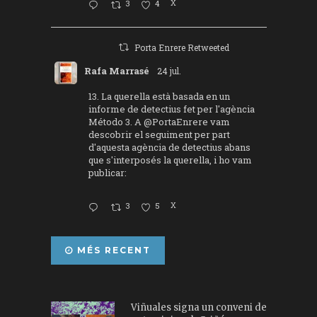
3
4
X
Porta Enrere Retweeted
Rafa Marrasé
24 jul.
13. La querella està basada en un
informe de detectius fet per l'agència
Método 3. A
@PortaEnrere
vam
descobrir el seguiment per part
d'aquesta agència de detectius abans
que s'interposés la querella, i ho vam
publicar:
3
5
X
MÉS RECENT
Viñuales signa un conveni de