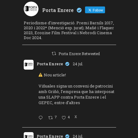
Porta Enrere
Follow
Periodisme d'investigació. Premi Barnils 2017,
2020 i 2022* (Menció esp. jurat); Mañé i Flaquer
2023, Ecozine Film Festival i Nebrodi Cinema
Doc 2024.
Porta Enrere Retweeted
Porta Enrere
24 jul.
Nou article!
Viñuales signa un conveni de patrocini
amb Griñó, l’empresa que ha interposat
una SLAPP contra Porta Enrere i el
GEPEC, entre d’altres
7
4
X
Porta Enrere
24 jul.