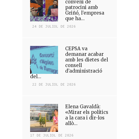
conveni de
patrocini amb
Griñó, l’empresa
que ha...
24 DE JULIOL DE 2026
CEPSA va
demanar acabar
amb les dietes del
consell
d’administració
del...
22 DE JULIOL DE 2026
Elena Gavaldà:
«Mirar els polítics
a la cara i dir-los
allò...
17 DE JULIOL DE 2026