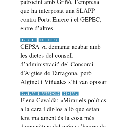
patrocini amb Griñó, l’empresa
que ha interposat una SLAPP
contra Porta Enrere i el GEPEC,
entre d’altres
IMPACTE
TARRAGONA
CEPSA va demanar acabar amb
les dietes del consell
d’administració del Consorci
d’Aigües de Tarragona, però
Alginet i Viñuales s’hi van oposar
CULTURA I PATRIMONI
GENERAL
Elena Gavaldà: «Mirar els polítics
a la cara i dir-los allò que estan
fent malament és la cosa més
democràtica del món i s’hauria de