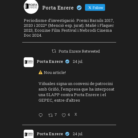
Porta Enrere
Follow
Periodisme d'investigació. Premi Barnils 2017,
2020 i 2022* (Menció esp. jurat); Mañé i Flaquer
2023, Ecozine Film Festival i Nebrodi Cinema
Doc 2024.
Porta Enrere Retweeted
Porta Enrere
24 jul.
Nou article!
Viñuales signa un conveni de patrocini
amb Griñó, l’empresa que ha interposat
una SLAPP contra Porta Enrere i el
GEPEC, entre d’altres
7
4
X
Porta Enrere
24 jul.