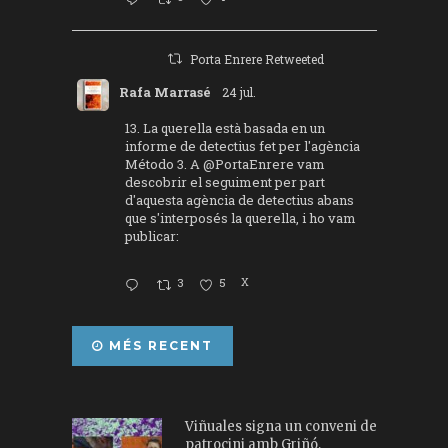
Porta Enrere Retweeted
Rafa Marrasé
24 jul.
13. La querella està basada en un
informe de detectius fet per l'agència
Método 3. A
@PortaEnrere
vam
descobrir el seguiment per part
d'aquesta agència de detectius abans
que s'interposés la querella, i ho vam
publicar:
3
5
X
MÉS RECENT
Viñuales signa un conveni de
patrocini amb Griñó,