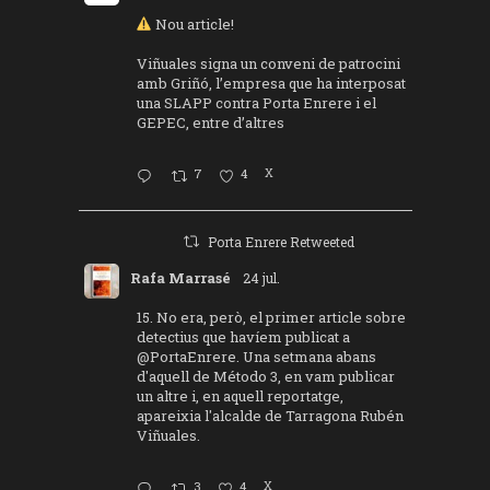
Nou article!
Viñuales signa un conveni de patrocini
amb Griñó, l’empresa que ha interposat
una SLAPP contra Porta Enrere i el
GEPEC, entre d’altres
7
4
X
Porta Enrere Retweeted
Rafa Marrasé
24 jul.
15. No era, però, el primer article sobre
detectius que havíem publicat a
@PortaEnrere
. Una setmana abans
d'aquell de Método 3, en vam publicar
un altre i, en aquell reportatge,
apareixia l'alcalde de Tarragona Rubén
Viñuales.
3
4
X