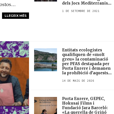
ostos...
dels Jocs Mediterranis
amb la col·laboració del
1 DE SETEMBRE DE 2021
Comitè Organitzador i
LLEGEIX MÉS
de l’Estat
Entitats ecologistes
qualifiquen de «molt
greu» la contaminació
per PFAS destapada per
Porta Enrere i demanen
la prohibició d’aquests
compostos
14 DE MAIG DE 2026
Porta Enrere, GEPEC,
Hokusai Films i
Fundació Jara Barceló:
«La querella de Griñó