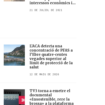
interessos econòmics i
la temptació totalitària
21 DE JULIOL DE 2021
de l’olimpisme
L’ACA detecta una
concentració de PFAS a
l’Ebre quatre-centes
vegades superior al
límit de protecció de la
salut
12 DE MAIG DE 2026
TV3 torna a emetre el
documental
«Insostenible, rere la
brossa» a la plataforma