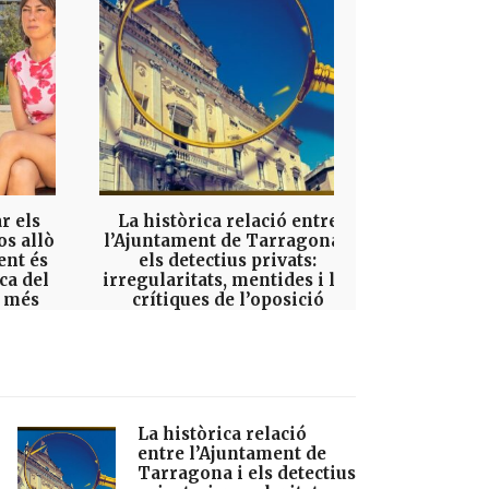
r els
La històrica relació entre
El Cons
los allò
l’Ajuntament de Tarragona i
Tarragon
ent és
els detectius privats:
tres milio
ca del
irregularitats, mentides i les
seus pol
r més
crítiques de l’oposició
8 DE JULIOL DE 2026
22 D
La històrica relació
entre l’Ajuntament de
Tarragona i els detectius