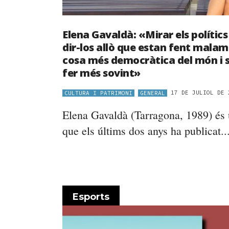
Elena Gavaldà: «Mirar els polítics 
dir-los allò que estan fent malam
cosa més democràtica del món i s
fer més sovint»
17 DE JULIOL DE 
CULTURA I PATRIMONI
GENERAL
Elena Gavaldà (Tarragona, 1989) és 
que els últims dos anys ha publicat..
Esports