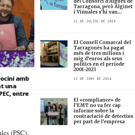
del Consorci d’Aigües de
Tarragona, però Alginet
i Viñuales s’hi van
oposar
22 DE JULIOL DE 2026
El Consell Comarcal del
Tarragonès ha pagat
més de tres milions i
mig d’euros als seus
polítics en el període
2001-2023
rocini amb
22 DE JUNY DE 2026
at una
PEC, entre
El «compliance» de
l’EMT no va fer cap
informe sobre la
contractació de detectius
per part de l’empresa
ales (PSC),