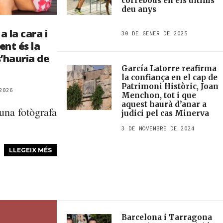
correbous en els últims
deu anys
a la cara i
30 DE GENER DE 2025
ent és la
’hauria de
García Latorre reafirma
la confiança en el cap de
Patrimoni Històric, Joan
2026
Menchon, tot i que
aquest haurà d’anar a
una fotògrafa
judici pel cas Minerva
.
3 DE NOVEMBRE DE 2024
LLEGEIX MÉS
Barcelona i Tarragona