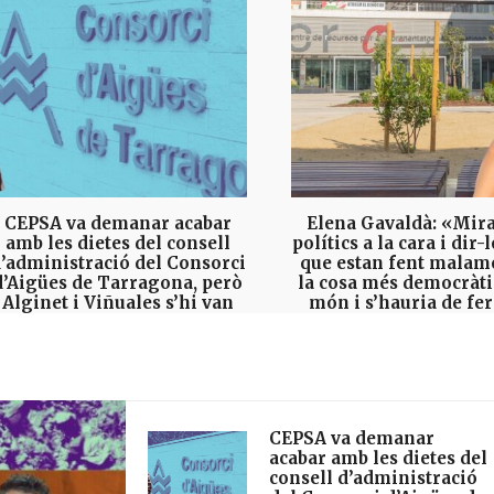
CEPSA va demanar acabar
Elena Gavaldà: «Mira
amb les dietes del consell
polítics a la cara i dir-
’administració del Consorci
que estan fent malam
d’Aigües de Tarragona, però
la cosa més democràti
Alginet i Viñuales s’hi van
món i s’hauria de fe
oposar
sovint»
22 DE JULIOL DE 2026
17 DE JULIOL DE 2026
CEPSA va demanar
acabar amb les dietes del
consell d’administració