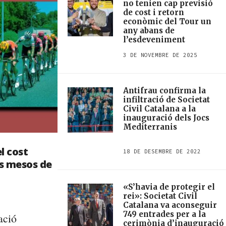
no tenien cap previsió
de cost i retorn
econòmic del Tour un
any abans de
l’esdeveniment
3 DE NOVEMBRE DE 2025
Antifrau confirma la
infiltració de Societat
Civil Catalana a la
inauguració dels Jocs
Mediterranis
l cost
18 DE DESEMBRE DE 2022
s mesos de
«S’havia de protegir el
rei»: Societat Civil
Catalana va aconseguir
749 entrades per a la
ació
cerimònia d’inauguració