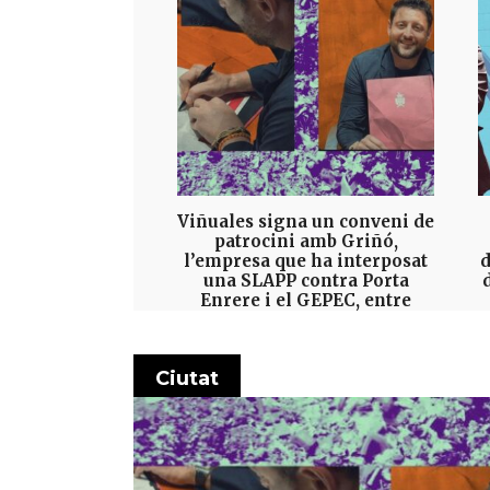
Viñuales signa un conveni de
patrocini amb Griñó,
l’empresa que ha interposat
d
una SLAPP contra Porta
Enrere i el GEPEC, entre
d’altres
24 DE JULIOL DE 2026
Ciutat