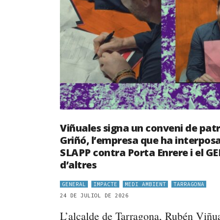
Viñuales signa un conveni de pat
Griñó, l’empresa que ha interpos
SLAPP contra Porta Enrere i el GE
d’altres
GENERAL
IMPACTE
MEDI AMBIENT
TARRAGONA
24 DE JULIOL DE 2026
L’alcalde de Tarragona, Rubén Viñu