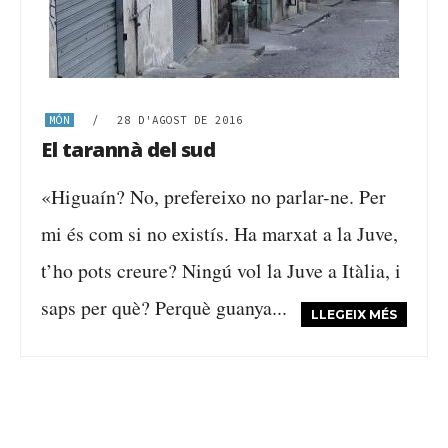
MÓN
/
28 D'AGOST DE 2016
El tarannà del sud
«Higuaín? No, prefereixo no parlar-ne. Per
mi és com si no existís. Ha marxat a la Juve,
t’ho pots creure? Ningú vol la Juve a Itàlia, i
saps per què? Perquè guanya...
LLEGEIX MÉS