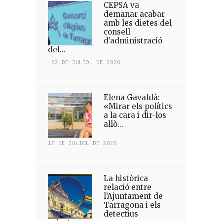
CEPSA va
demanar acabar
amb les dietes del
consell
d’administració
del...
22 DE JULIOL DE 2026
Elena Gavaldà:
«Mirar els polítics
a la cara i dir-los
allò...
17 DE JULIOL DE 2026
La històrica
relació entre
l’Ajuntament de
Tarragona i els
detectius