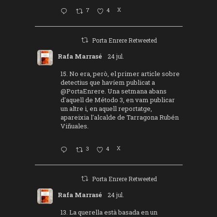
7
4
X
Porta Enrere Retweeted
Rafa Marrasé
24 jul.
15. No era, però, el primer article sobre
detectius que havíem publicat a
@PortaEnrere
. Una setmana abans
d'aquell de Método 3, en vam publicar
un altre i, en aquell reportatge,
apareixia l'alcalde de Tarragona Rubén
Viñuales.
3
4
X
Porta Enrere Retweeted
Rafa Marrasé
24 jul.
13. La querella està basada en un