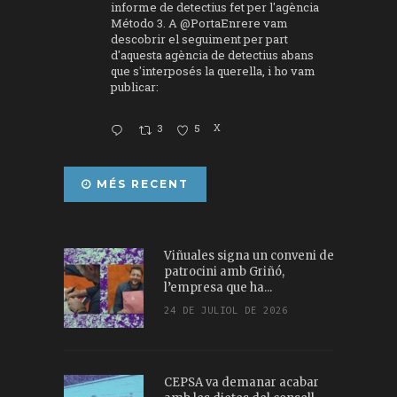
informe de detectius fet per l'agència
Método 3. A
@PortaEnrere
vam
descobrir el seguiment per part
d'aquesta agència de detectius abans
que s'interposés la querella, i ho vam
publicar:
3
5
X
MÉS RECENT
Viñuales signa un conveni de
patrocini amb Griñó,
l’empresa que ha...
24 DE JULIOL DE 2026
CEPSA va demanar acabar