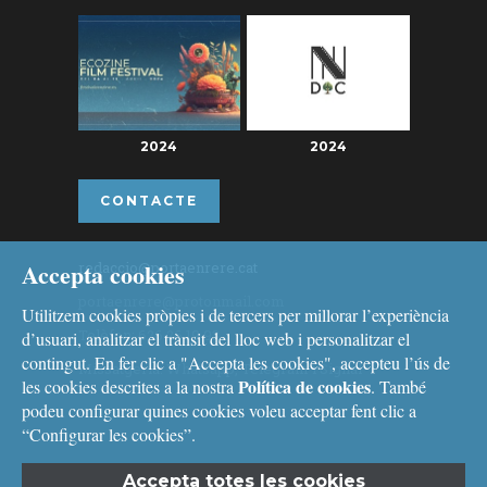
2024
2024
CONTACTE
Accepta cookies
redaccio@portaenrere.cat
portaenrere@protonmail.com
Utilitzem cookies pròpies i de tercers per millorar l’experiència
Telèfon: 626 26 19 93
d’usuari, analitzar el trànsit del lloc web i personalitzar el
contingut. En fer clic a "Accepta les cookies", accepteu l’ús de
Missatgeria: Whatsapp, Telegram i Signal
Política de cookies
les cookies descrites a la nostra
. També
podeu configurar quines cookies voleu acceptar fent clic a
“Configurar les cookies”.
Accepta totes les cookies