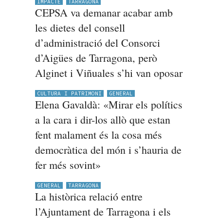
IMPACTE
TARRAGONA
CEPSA va demanar acabar amb
les dietes del consell
d’administració del Consorci
d’Aigües de Tarragona, però
Alginet i Viñuales s’hi van oposar
CULTURA I PATRIMONI
GENERAL
Elena Gavaldà: «Mirar els polítics
a la cara i dir-los allò que estan
fent malament és la cosa més
democràtica del món i s’hauria de
fer més sovint»
GENERAL
TARRAGONA
La històrica relació entre
l’Ajuntament de Tarragona i els