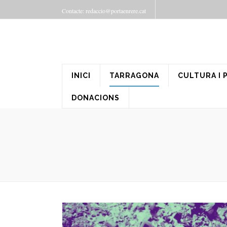
Contacte: redaccio@portaenrere.cat
INICI
TARRAGONA
CULTURA I 
DONACIONS