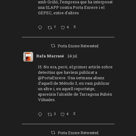
amb Griñó, l’empresa que ha interposat
una SLAPP contra Porta Enrere i el
GEPEC, entre d’altres
7
4
X
Porta Enrere Retweeted
Rafa Marrasé
24 jul.
15. No era, però, el primer article sobre
detectius que havíem publicat a
@PortaEnrere
. Una setmana abans
d'aquell de Método 3, en vam publicar
un altre i, en aquell reportatge,
apareixia l'alcalde de Tarragona Rubén
Viñuales.
3
4
X
Porta Enrere Retweeted