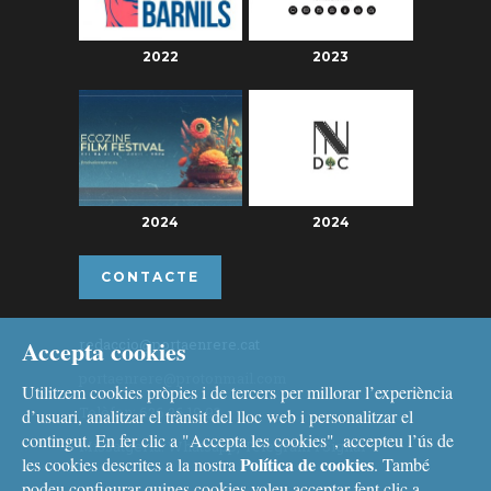
2022
2023
2024
2024
CONTACTE
Accepta cookies
redaccio@portaenrere.cat
portaenrere@protonmail.com
Utilitzem cookies pròpies i de tercers per millorar l’experiència
Telèfon: 626 26 19 93
d’usuari, analitzar el trànsit del lloc web i personalitzar el
contingut. En fer clic a "Accepta les cookies", accepteu l’ús de
Missatgeria: Whatsapp, Telegram i Signal
Política de cookies
les cookies descrites a la nostra
. També
podeu configurar quines cookies voleu acceptar fent clic a