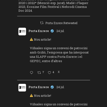
2020 i 2022* (Menció esp. jurat); Mañé i Flaquer
2023, Ecozine Film Festival i Nebrodi Cinema
Doc 2024.
Porta Enrere Retweeted
Porta Enrere
24 jul.
Nou article!
Viñuales signa un conveni de patrocini
amb Griñó, l’empresa que ha interposat
una SLAPP contra Porta Enrere i el
GEPEC, entre d’altres
7
4
X
Porta Enrere
24 jul.
Nou article!
Viñuales signa un conveni de patrocini