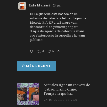
Rafa Marrasé
24 jul.
13. La querella està basada en un
informe de detectius fet per l'agència
Método 3. A
@PortaEnrere
vam
descobrir el seguiment per part
d'aquesta agència de detectius abans
que s'interposés la querella, i ho vam
publicar:
3
5
X
MÉS RECENT
Viñuales signa un conveni de
patrocini amb Griñó,
l’empresa que ha...
24 DE JULIOL DE 2026