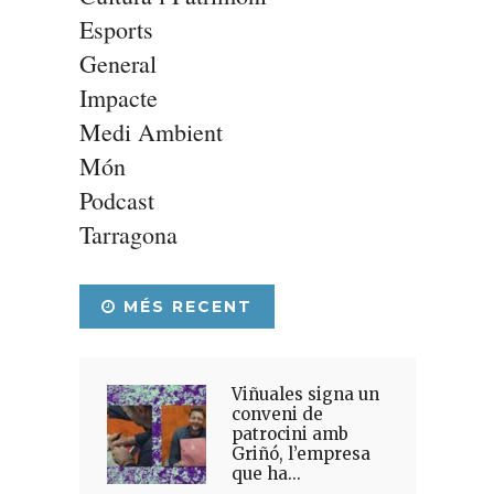
Esports
General
Impacte
Medi Ambient
Món
Podcast
Tarragona
MÉS RECENT
Viñuales signa un
conveni de
patrocini amb
Griñó, l’empresa
que ha...