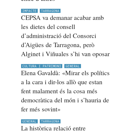
IMPACTE
TARRAGONA
CEPSA va demanar acabar amb
les dietes del consell
d’administració del Consorci
d’Aigües de Tarragona, però
Alginet i Viñuales s’hi van oposar
CULTURA I PATRIMONI
GENERAL
Elena Gavaldà: «Mirar els polítics
a la cara i dir-los allò que estan
fent malament és la cosa més
democràtica del món i s’hauria de
fer més sovint»
GENERAL
TARRAGONA
La històrica relació entre