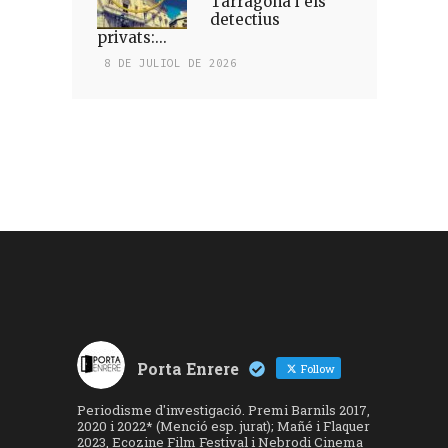
Tarragona i els
detectius
privats:...
8 DE JULIOL DE 2026
Porta Enrere
Follow
Periodisme d'investigació. Premi Barnils 2017,
2020 i 2022* (Menció esp. jurat); Mañé i Flaquer
2023, Ecozine Film Festival i Nebrodi Cinema