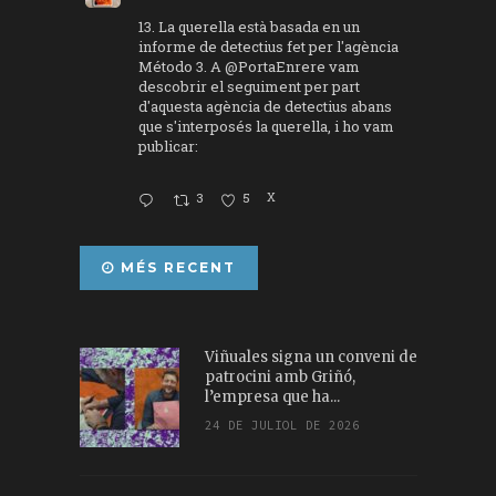
13. La querella està basada en un
informe de detectius fet per l'agència
Método 3. A
@PortaEnrere
vam
descobrir el seguiment per part
d'aquesta agència de detectius abans
que s'interposés la querella, i ho vam
publicar:
3
5
X
MÉS RECENT
Viñuales signa un conveni de
patrocini amb Griñó,
l’empresa que ha...
24 DE JULIOL DE 2026