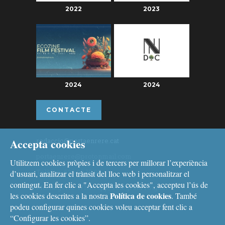
2022
2023
2024
2024
CONTACTE
Accepta cookies
redaccio@portaenrere.cat
portaenrere@protonmail.com
Utilitzem cookies pròpies i de tercers per millorar l’experiència
Telèfon: 626 26 19 93
d’usuari, analitzar el trànsit del lloc web i personalitzar el
contingut. En fer clic a "Accepta les cookies", accepteu l’ús de
Missatgeria: Whatsapp, Telegram i Signal
Política de cookies
les cookies descrites a la nostra
. També
podeu configurar quines cookies voleu acceptar fent clic a
“Configurar les cookies”.