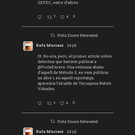
GEPEC, entre d’altres
7
4
X
Porta Enrere Retweeted
Rafa Marrasé
24 jul.
15. No era, però, el primer article sobre
detectius que havíem publicat a
@PortaEnrere
. Una setmana abans
d'aquell de Método 3, en vam publicar
un altre i, en aquell reportatge,
apareixia l'alcalde de Tarragona Rubén
Viñuales.
3
4
X
Porta Enrere Retweeted
Rafa Marrasé
24 jul.