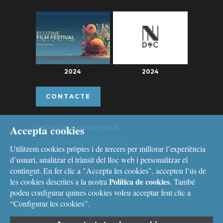
2024
2024
CONTACTE
Accepta cookies
redaccio@portaenrere.cat
portaenrere@protonmail.com
Utilitzem cookies pròpies i de tercers per millorar l’experiència
Telèfon: 626 26 19 93
d’usuari, analitzar el trànsit del lloc web i personalitzar el
contingut. En fer clic a "Accepta les cookies", accepteu l’ús de
Missatgeria: Whatsapp, Telegram i Signal
Política de cookies
les cookies descrites a la nostra
. També
podeu configurar quines cookies voleu acceptar fent clic a
“Configurar les cookies”.