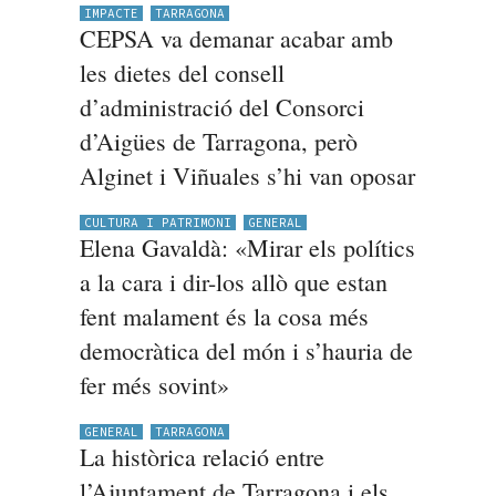
IMPACTE
TARRAGONA
CEPSA va demanar acabar amb
les dietes del consell
d’administració del Consorci
d’Aigües de Tarragona, però
Alginet i Viñuales s’hi van oposar
CULTURA I PATRIMONI
GENERAL
Elena Gavaldà: «Mirar els polítics
a la cara i dir-los allò que estan
fent malament és la cosa més
democràtica del món i s’hauria de
fer més sovint»
GENERAL
TARRAGONA
La històrica relació entre
l’Ajuntament de Tarragona i els