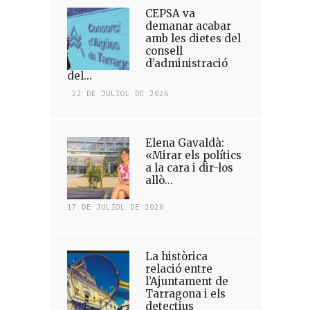
CEPSA va
demanar acabar
amb les dietes del
consell
d’administració
del...
22 DE JULIOL DE 2026
Elena Gavaldà:
«Mirar els polítics
a la cara i dir-los
allò...
17 DE JULIOL DE 2026
La històrica
relació entre
l’Ajuntament de
Tarragona i els
detectius