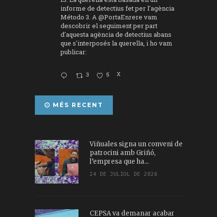
informe de detectius fet per l'agència
Método 3. A
@PortaEnrere
vam
descobrir el seguiment per part
d'aquesta agència de detectius abans
que s'interposés la querella, i ho vam
publicar:
3
5
X
MÉS RECENT
Viñuales signa un conveni de
patrocini amb Griñó,
l’empresa que ha...
24 DE JULIOL DE 2026
CEPSA va demanar acabar