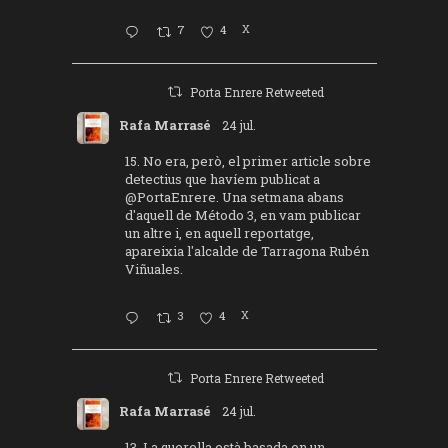
7
4
X
Porta Enrere Retweeted
Rafa Marrasé
24 jul.
15. No era, però, el primer article sobre
detectius que havíem publicat a
@PortaEnrere
. Una setmana abans
d'aquell de Método 3, en vam publicar
un altre i, en aquell reportatge,
apareixia l'alcalde de Tarragona Rubén
Viñuales.
3
4
X
Porta Enrere Retweeted
Rafa Marrasé
24 jul.
13. La querella està basada en un