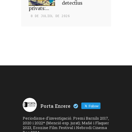
detectius
privats:...
8 DE JULIOL DE 2026
Porta Enrere
Follow
Periodisme d'investigació. Premi Barnils 2017,
2020 i 2022* (Menció esp. jurat); Mañé i Flaquer
2023, Ecozine Film Festival i Nebrodi Cinema