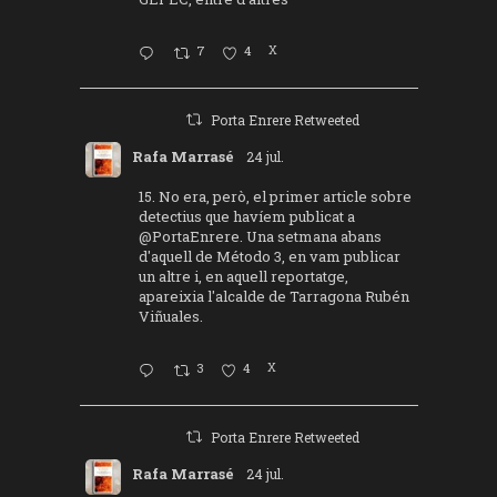
7
4
X
Porta Enrere Retweeted
Rafa Marrasé
24 jul.
15. No era, però, el primer article sobre
detectius que havíem publicat a
@PortaEnrere
. Una setmana abans
d'aquell de Método 3, en vam publicar
un altre i, en aquell reportatge,
apareixia l'alcalde de Tarragona Rubén
Viñuales.
3
4
X
Porta Enrere Retweeted
Rafa Marrasé
24 jul.