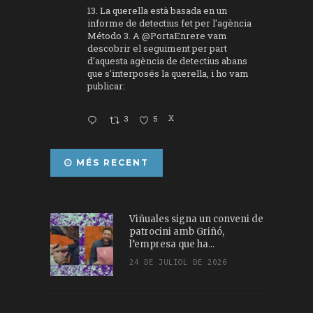
13. La querella està basada en un
informe de detectius fet per l'agència
Método 3. A
@PortaEnrere
vam
descobrir el seguiment per part
d'aquesta agència de detectius abans
que s'interposés la querella, i ho vam
publicar:
3
5
X
MÉS RECENT
Viñuales signa un conveni de
patrocini amb Griñó,
l’empresa que ha...
24 DE JULIOL DE 2026