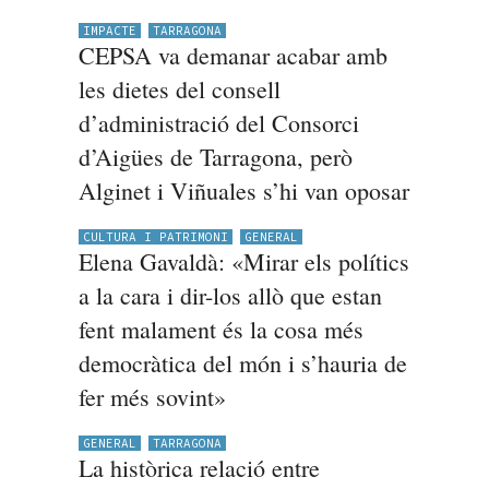
IMPACTE
TARRAGONA
CEPSA va demanar acabar amb
les dietes del consell
d’administració del Consorci
d’Aigües de Tarragona, però
Alginet i Viñuales s’hi van oposar
CULTURA I PATRIMONI
GENERAL
Elena Gavaldà: «Mirar els polítics
a la cara i dir-los allò que estan
fent malament és la cosa més
democràtica del món i s’hauria de
fer més sovint»
GENERAL
TARRAGONA
La històrica relació entre