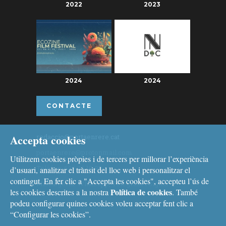
2022
2023
2024
2024
CONTACTE
Accepta cookies
redaccio@portaenrere.cat
portaenrere@protonmail.com
Utilitzem cookies pròpies i de tercers per millorar l’experiència
Telèfon: 626 26 19 93
d’usuari, analitzar el trànsit del lloc web i personalitzar el
contingut. En fer clic a "Accepta les cookies", accepteu l’ús de
Missatgeria: Whatsapp, Telegram i Signal
Política de cookies
les cookies descrites a la nostra
. També
podeu configurar quines cookies voleu acceptar fent clic a
“Configurar les cookies”.