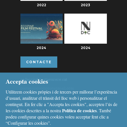
2022
2023
2024
2024
CONTACTE
Accepta cookies
redaccio@portaenrere.cat
portaenrere@protonmail.com
Utilitzem cookies pròpies i de tercers per millorar l’experiència
Telèfon: 626 26 19 93
d’usuari, analitzar el trànsit del lloc web i personalitzar el
contingut. En fer clic a "Accepta les cookies", accepteu l’ús de
Missatgeria: Whatsapp, Telegram i Signal
Política de cookies
les cookies descrites a la nostra
. També
podeu configurar quines cookies voleu acceptar fent clic a
“Configurar les cookies”.