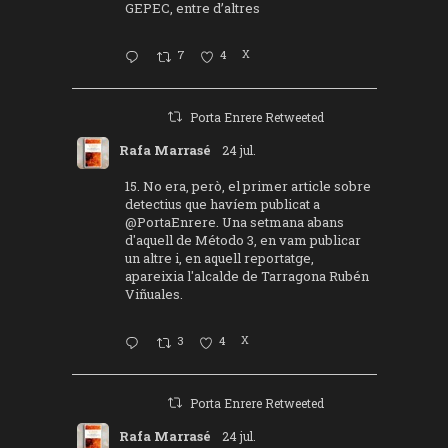
GEPEC, entre d’altres
7
4
X
Porta Enrere Retweeted
Rafa Marrasé
24 jul.
15. No era, però, el primer article sobre
detectius que havíem publicat a
@PortaEnrere
. Una setmana abans
d'aquell de Método 3, en vam publicar
un altre i, en aquell reportatge,
apareixia l'alcalde de Tarragona Rubén
Viñuales.
3
4
X
Porta Enrere Retweeted
Rafa Marrasé
24 jul.