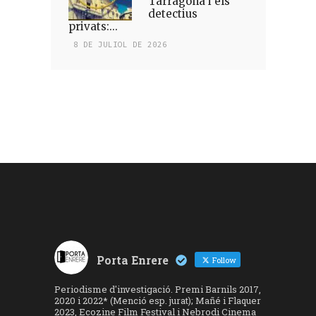
Tarragona i els
detectius
privats:...
8 DE JULIOL DE 2026
Porta Enrere
Follow
Periodisme d'investigació. Premi Barnils 2017,
2020 i 2022* (Menció esp. jurat); Mañé i Flaquer
2023, Ecozine Film Festival i Nebrodi Cinema