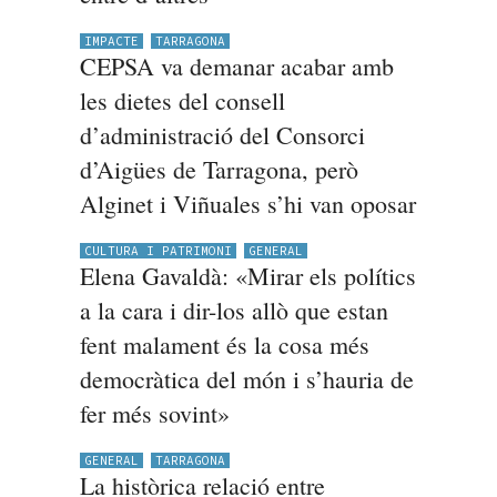
IMPACTE
TARRAGONA
CEPSA va demanar acabar amb
les dietes del consell
d’administració del Consorci
d’Aigües de Tarragona, però
Alginet i Viñuales s’hi van oposar
CULTURA I PATRIMONI
GENERAL
Elena Gavaldà: «Mirar els polítics
a la cara i dir-los allò que estan
fent malament és la cosa més
democràtica del món i s’hauria de
fer més sovint»
GENERAL
TARRAGONA
La històrica relació entre