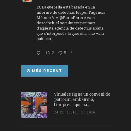
13. La querella està basada en un
informe de detectius fet per l'agència
Método 3. A
@PortaEnrere
vam
descobrir el seguiment per part
d'aquesta agència de detectius abans
que s'interposés la querella, i ho vam
publicar:
3
5
X
MÉS RECENT
Viñuales signa un conveni de
patrocini amb Griñó,
l’empresa que ha...
24 DE JULIOL DE 2026