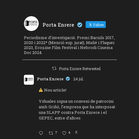
Porta Enrere
Follow
Periodisme d'investigació. Premi Barnils 2017,
2020 i 2022* (Menció esp. jurat); Mañé i Flaquer
2023, Ecozine Film Festival i Nebrodi Cinema
Doc 2024.
Porta Enrere Retweeted
Porta Enrere
24 jul.
Nou article!
Viñuales signa un conveni de patrocini
amb Griñó, l’empresa que ha interposat
una SLAPP contra Porta Enrere i el
GEPEC, entre d’altres
7
4
X