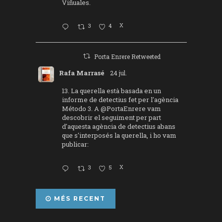
Viñuales.
3
4
X
Porta Enrere Retweeted
Rafa Marrasé
24 jul.
13. La querella està basada en un
informe de detectius fet per l'agència
Método 3. A
@PortaEnrere
vam
descobrir el seguiment per part
d'aquesta agència de detectius abans
que s'interposés la querella, i ho vam
publicar:
3
5
X
MÉS RECENT