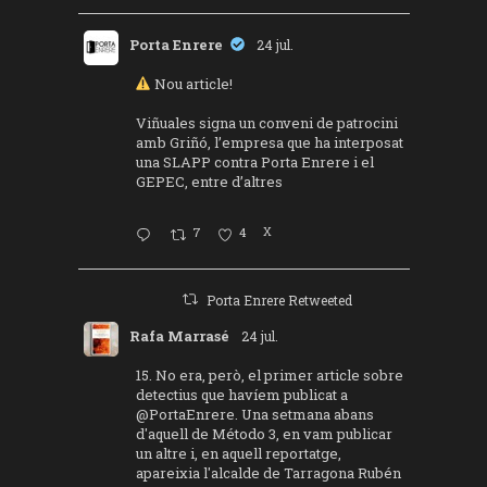
Porta Enrere
24 jul.
Nou article!
Viñuales signa un conveni de patrocini
amb Griñó, l’empresa que ha interposat
una SLAPP contra Porta Enrere i el
GEPEC, entre d’altres
7
4
X
Porta Enrere Retweeted
Rafa Marrasé
24 jul.
15. No era, però, el primer article sobre
detectius que havíem publicat a
@PortaEnrere
. Una setmana abans
d'aquell de Método 3, en vam publicar
un altre i, en aquell reportatge,
apareixia l'alcalde de Tarragona Rubén