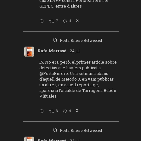
una SLAPP contra Porta Enrere i el
GEPEC, entre d’altres
7
4
X
Porta Enrere Retweeted
Rafa Marrasé
24 jul.
15. No era, però, el primer article sobre
detectius que havíem publicat a
@PortaEnrere
. Una setmana abans
d'aquell de Método 3, en vam publicar
un altre i, en aquell reportatge,
apareixia l'alcalde de Tarragona Rubén
Viñuales.
3
4
X
Porta Enrere Retweeted
Rafa Marrasé
24 jul.