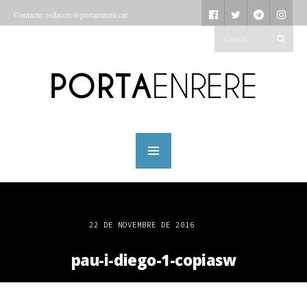
Contacte: redaccio@portaenrere.cat
22 DE NOVEMBRE DE 2016
pau-i-diego-1-copiasw