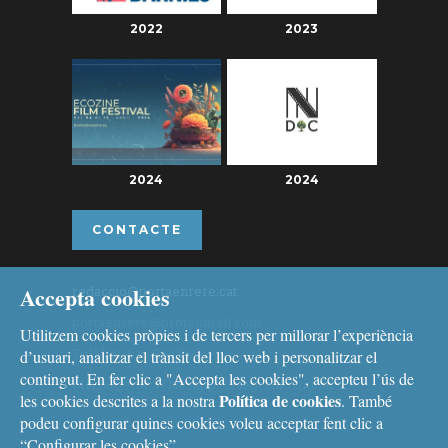
2022
2023
2024
2024
CONTACTE
Accepta cookies
redaccio@portaenrere.cat
portaenrere@protonmail.com
Utilitzem cookies pròpies i de tercers per millorar l’experiència
Telèfon: 626 26 19 93
d’usuari, analitzar el trànsit del lloc web i personalitzar el
contingut. En fer clic a "Accepta les cookies", accepteu l’ús de
Missatgeria: Whatsapp, Telegram i Signal
Política de cookies
les cookies descrites a la nostra
. També
podeu configurar quines cookies voleu acceptar fent clic a
“Configurar les cookies”.