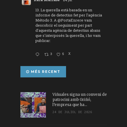
13. La querella està basada en un
informe de detectius fet per l'agència
Método 3. A
@PortaEnrere
vam
descobrir el seguiment per part
d'aquesta agència de detectius abans
que s'interposés la querella, i ho vam
publicar:
3
5
X
MÉS RECENT
Viñuales signa un conveni de
patrocini amb Griñó,
l’empresa que ha...
24 DE JULIOL DE 2026