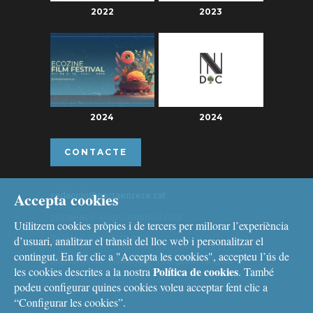
2022
2023
2024
2024
CONTACTE
Accepta cookies
redaccio@portaenrere.cat
portaenrere@protonmail.com
Utilitzem cookies pròpies i de tercers per millorar l’experiència
Telèfon: 626 26 19 93
d’usuari, analitzar el trànsit del lloc web i personalitzar el
contingut. En fer clic a "Accepta les cookies", accepteu l’ús de
Missatgeria: Whatsapp, Telegram i Signal
Política de cookies
les cookies descrites a la nostra
. També
podeu configurar quines cookies voleu acceptar fent clic a
“Configurar les cookies”.