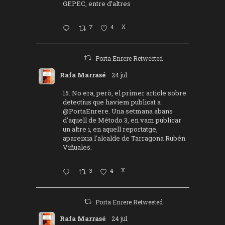
GEPEC, entre d’altres
7
4
X
Porta Enrere Retweeted
Rafa Marrasé
24 jul.
15. No era, però, el primer article sobre
detectius que havíem publicat a
@PortaEnrere
. Una setmana abans
d'aquell de Método 3, en vam publicar
un altre i, en aquell reportatge,
apareixia l'alcalde de Tarragona Rubén
Viñuales.
3
4
X
Porta Enrere Retweeted
Rafa Marrasé
24 jul.