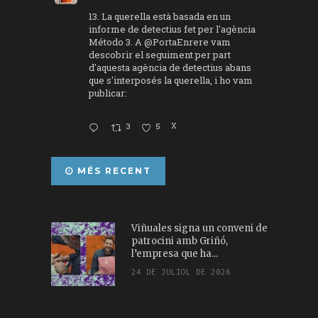
13. La querella està basada en un
informe de detectius fet per l'agència
Método 3. A
@PortaEnrere
vam
descobrir el seguiment per part
d'aquesta agència de detectius abans
que s'interposés la querella, i ho vam
publicar:
3
5
X
MÉS RECENT
Viñuales signa un conveni de
patrocini amb Griñó,
l’empresa que ha...
24 DE JULIOL DE 2026