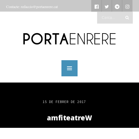
Contacte: redaccio@portaenrere.cat
15 DE FEBRER DE 2017
amfiteatreW