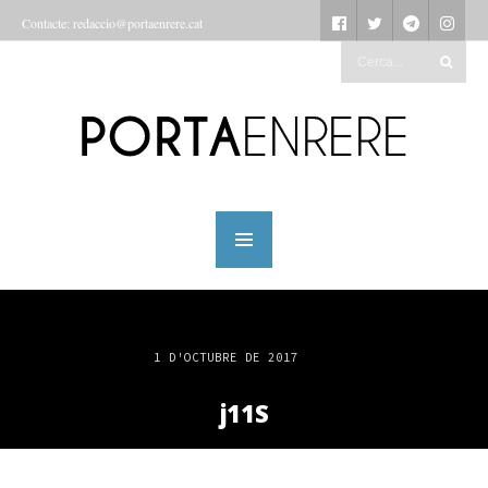
Contacte: redaccio@portaenrere.cat
1 D'OCTUBRE DE 2017
j11S