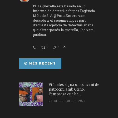
13. La querella està basada en un
informe de detectius fet per l'agència
Método 3. A
@PortaEnrere
vam
descobrir el seguiment per part
d'aquesta agència de detectius abans
que s'interposés la querella, i ho vam
publicar:
3
5
X
MÉS RECENT
Viñuales signa un conveni de
patrocini amb Griñó,
l’empresa que ha...
24 DE JULIOL DE 2026