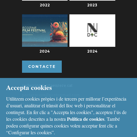
2022
2023
2024
2024
CONTACTE
Accepta cookies
redaccio@portaenrere.cat
portaenrere@protonmail.com
Utilitzem cookies pròpies i de tercers per millorar l’experiència
Telèfon: 626 26 19 93
d’usuari, analitzar el trànsit del lloc web i personalitzar el
contingut. En fer clic a "Accepta les cookies", accepteu l’ús de
Missatgeria: Whatsapp, Telegram i Signal
Política de cookies
les cookies descrites a la nostra
. També
podeu configurar quines cookies voleu acceptar fent clic a
“Configurar les cookies”.