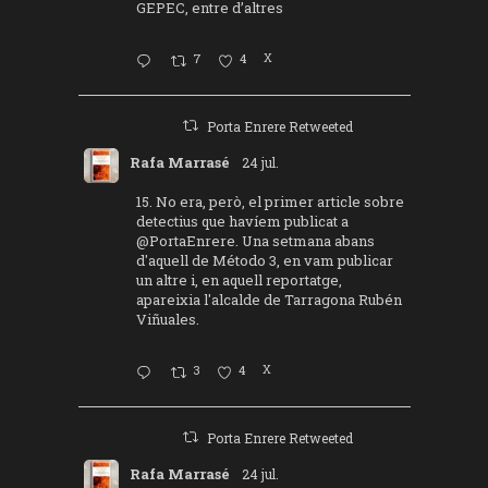
GEPEC, entre d’altres
7
4
X
Porta Enrere Retweeted
Rafa Marrasé
24 jul.
15. No era, però, el primer article sobre
detectius que havíem publicat a
@PortaEnrere
. Una setmana abans
d'aquell de Método 3, en vam publicar
un altre i, en aquell reportatge,
apareixia l'alcalde de Tarragona Rubén
Viñuales.
3
4
X
Porta Enrere Retweeted
Rafa Marrasé
24 jul.