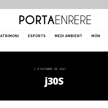
PATRIMONI
ESPORTS
MEDI AMBIENT
MÓN
1 D'OCTUBRE DE 2017
j30S