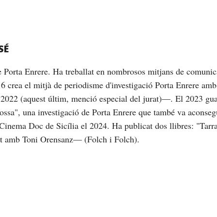
SÉ
de Porta Enrere. Ha treballat en nombrosos mitjans de comunic
16 crea el mitjà de periodisme d'investigació Porta Enrere am
2022 (aquest últim, menció especial del jurat)—. El 2023 gu
brossa", una investigació de Porta Enrere que també va aconseg
Cinema Doc de Sicília el 2024. Ha publicat dos llibres: "Tarrag
nt amb Toni Orensanz— (Folch i Folch).