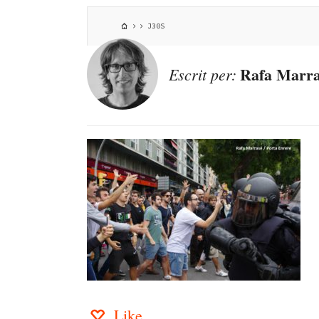
J30S
Rafa Marra
Escrit per:
Like