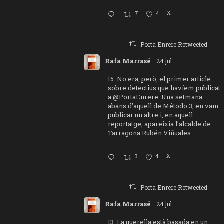
7
4
X
Porta Enrere Retweeted
Rafa Marrasé
24 jul.
15. No era, però, el primer article
sobre detectius que havíem publicat
a
@PortaEnrere
. Una setmana
abans d'aquell de Método 3, en vam
publicar un altre i, en aquell
reportatge, apareixia l'alcalde de
Tarragona Rubén Viñuales.
3
4
X
Porta Enrere Retweeted
Rafa Marrasé
24 jul.
13. La querella està basada en un