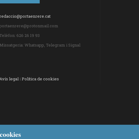
redaccio@portaenrere.cat
portaenrere@protonmail.com
Telèfon: 626 26 19 93
Missatgeria: Whatsapp, Telegram i Signal
Avís legal
i
Política de cookies
cookies