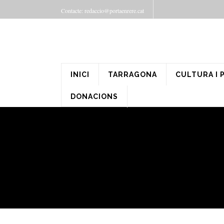
Contacte: redaccio@portaenrere.cat
INICI
TARRAGONA
CULTURA I 
DONACIONS