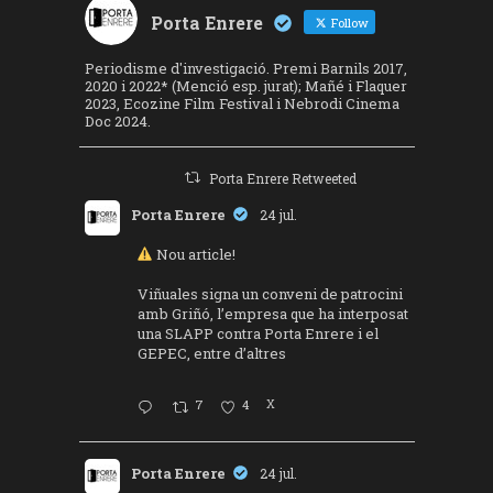
Porta Enrere
Follow
Periodisme d'investigació. Premi Barnils 2017,
2020 i 2022* (Menció esp. jurat); Mañé i Flaquer
2023, Ecozine Film Festival i Nebrodi Cinema
Doc 2024.
Porta Enrere Retweeted
Porta Enrere
24 jul.
Nou article!
Viñuales signa un conveni de patrocini
amb Griñó, l’empresa que ha interposat
una SLAPP contra Porta Enrere i el
GEPEC, entre d’altres
7
4
X
Porta Enrere
24 jul.