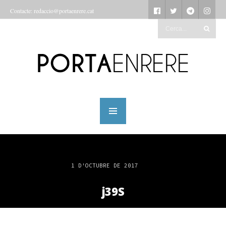
Contacte: redaccio@portaenrere.cat
1 D'OCTUBRE DE 2017
j39S