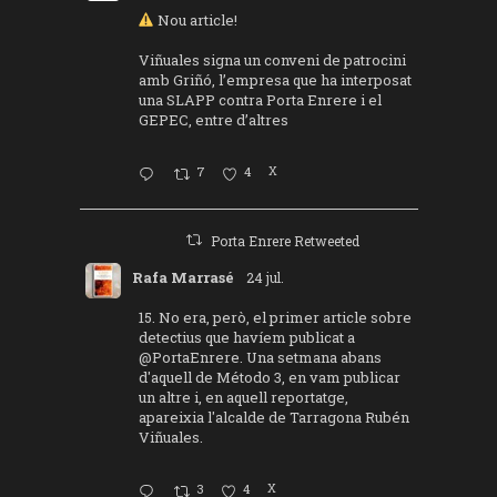
Nou article!
Viñuales signa un conveni de patrocini
amb Griñó, l’empresa que ha interposat
una SLAPP contra Porta Enrere i el
GEPEC, entre d’altres
7
4
X
Porta Enrere Retweeted
Rafa Marrasé
24 jul.
15. No era, però, el primer article sobre
detectius que havíem publicat a
@PortaEnrere
. Una setmana abans
d'aquell de Método 3, en vam publicar
un altre i, en aquell reportatge,
apareixia l'alcalde de Tarragona Rubén
Viñuales.
3
4
X