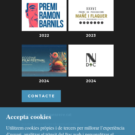
2022
2023
2024
2024
CONTACTE
Accepta cookies
redaccio@portaenrere.cat
portaenrere@protonmail.com
Utilitzem cookies pròpies i de tercers per millorar l’experiència
Telèfon: 626 26 19 93
d’usuari, analitzar el trànsit del lloc web i personalitzar el