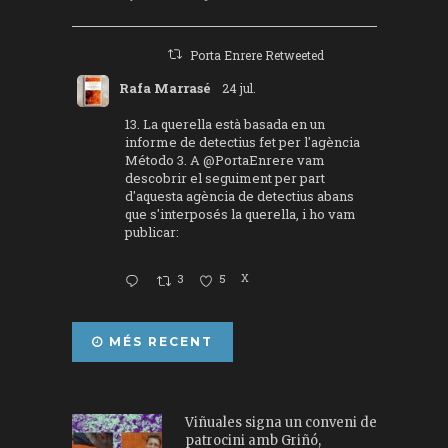
Porta Enrere Retweeted
Rafa Marrasé
24 jul.
13. La querella està basada en un
informe de detectius fet per l'agència
Método 3. A
@PortaEnrere
vam
descobrir el seguiment per part
d'aquesta agència de detectius abans
que s'interposés la querella, i ho vam
publicar:
3
5
X
MÉS RECENT
Viñuales signa un conveni de
patrocini amb Griñó,