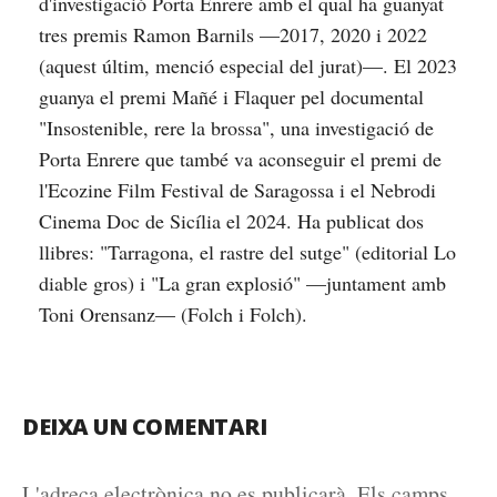
d'investigació Porta Enrere amb el qual ha guanyat
tres premis Ramon Barnils —2017, 2020 i 2022
(aquest últim, menció especial del jurat)—. El 2023
guanya el premi Mañé i Flaquer pel documental
"Insostenible, rere la brossa", una investigació de
Porta Enrere que també va aconseguir el premi de
l'Ecozine Film Festival de Saragossa i el Nebrodi
Cinema Doc de Sicília el 2024. Ha publicat dos
llibres: "Tarragona, el rastre del sutge" (editorial Lo
diable gros) i "La gran explosió" —juntament amb
Toni Orensanz— (Folch i Folch).
DEIXA UN COMENTARI
L'adreça electrònica no es publicarà.
Els camps