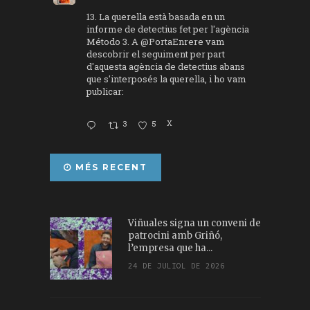
13. La querella està basada en un
informe de detectius fet per l'agència
Método 3. A
@PortaEnrere
vam
descobrir el seguiment per part
d'aquesta agència de detectius abans
que s'interposés la querella, i ho vam
publicar:
3
5
X
MÉS RECENT
Viñuales signa un conveni de
patrocini amb Griñó,
l’empresa que ha...
24 DE JULIOL DE 2026