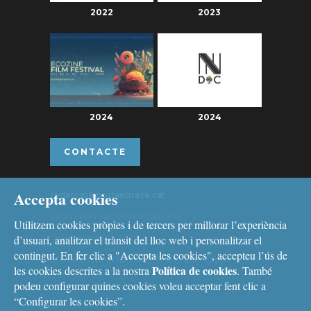
2022
2023
2024
2024
CONTACTE
Accepta cookies
redaccio@portaenrere.cat
portaenrere@protonmail.com
Utilitzem cookies pròpies i de tercers per millorar l’experiència
Telèfon: 626 26 19 93
d’usuari, analitzar el trànsit del lloc web i personalitzar el
contingut. En fer clic a "Accepta les cookies", accepteu l’ús de
Missatgeria: Whatsapp, Telegram i Signal
Política de cookies
les cookies descrites a la nostra
. També
podeu configurar quines cookies voleu acceptar fent clic a
“Configurar les cookies”.