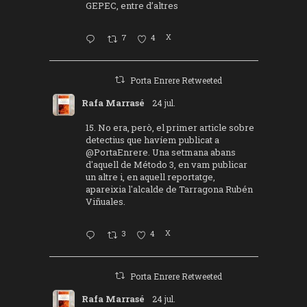
GEPEC, entre d’altres
7
4
X
Porta Enrere Retweeted
Rafa Marrasé
24 jul.
15. No era, però, el primer article sobre
detectius que havíem publicat a
@PortaEnrere
. Una setmana abans
d'aquell de Método 3, en vam publicar
un altre i, en aquell reportatge,
apareixia l'alcalde de Tarragona Rubén
Viñuales.
3
4
X
Porta Enrere Retweeted
Rafa Marrasé
24 jul.