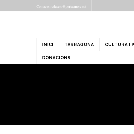
Contacte: redaccio@portaenrere.cat
INICI
TARRAGONA
CULTURA I 
DONACIONS