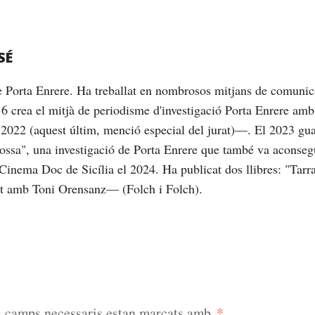
SÉ
de Porta Enrere. Ha treballat en nombrosos mitjans de comunic
16 crea el mitjà de periodisme d'investigació Porta Enrere am
2022 (aquest últim, menció especial del jurat)—. El 2023 gu
brossa", una investigació de Porta Enrere que també va aconseg
Cinema Doc de Sicília el 2024. Ha publicat dos llibres: "Tarrag
nt amb Toni Orensanz— (Folch i Folch).
*
s camps necessaris estan marcats amb