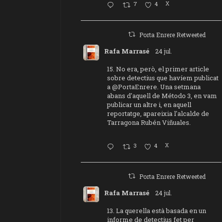
7
4
X
Porta Enrere Retweeted
Rafa Marrasé
24 jul.
15. No era, però, el primer article
sobre detectius que havíem publicat
a
@PortaEnrere
. Una setmana
abans d'aquell de Método 3, en vam
publicar un altre i, en aquell
reportatge, apareixia l'alcalde de
Tarragona Rubén Viñuales.
3
4
X
Porta Enrere Retweeted
Rafa Marrasé
24 jul.
13. La querella està basada en un
informe de detectius fet per