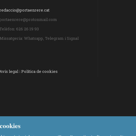
redaccio@portaenrere.cat
portaenrere@protonmail.com
Telèfon: 626 26 19 93
Missatgeria: Whatsapp, Telegram i Signal
Avís legal
i
Política de cookies
cookies