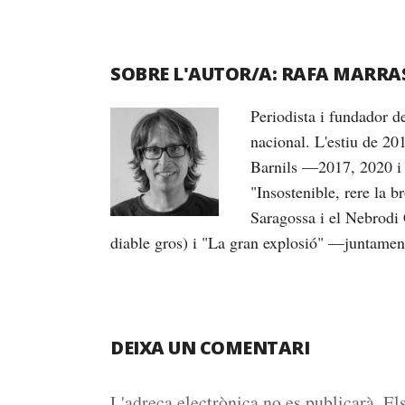
SOBRE L'AUTOR/A:
RAFA MARRA
Periodista i fundador 
nacional. L'estiu de 20
Barnils —2017, 2020 i 
"Insostenible, rere la 
Saragossa i el Nebrodi 
diable gros) i "La gran explosió" —juntame
DEIXA UN COMENTARI
L'adreça electrònica no es publicarà.
El