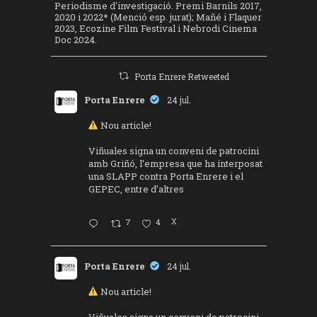
Periodisme d'investigació. Premi Barnils 2017,
2020 i 2022* (Menció esp. jurat); Mañé i Flaquer
2023, Ecozine Film Festival i Nebrodi Cinema
Doc 2024.
Porta Enrere Retweeted
Porta Enrere
24 jul.
Nou article!
Viñuales signa un conveni de patrocini
amb Griñó, l’empresa que ha interposat
una SLAPP contra Porta Enrere i el
GEPEC, entre d’altres
7
4
X
Porta Enrere
24 jul.
Nou article!
Viñuales signa un conveni de patrocini