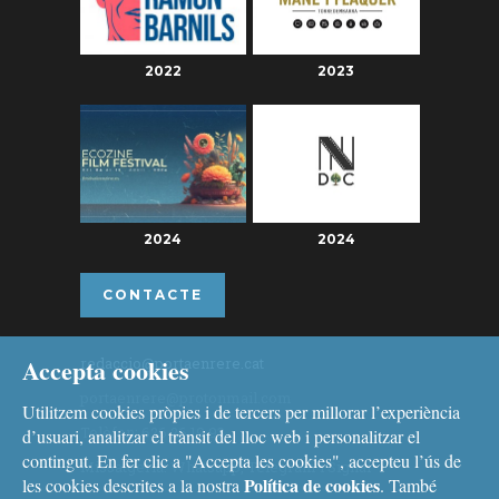
2022
2023
2024
2024
CONTACTE
Accepta cookies
redaccio@portaenrere.cat
portaenrere@protonmail.com
Utilitzem cookies pròpies i de tercers per millorar l’experiència
Telèfon: 626 26 19 93
d’usuari, analitzar el trànsit del lloc web i personalitzar el
contingut. En fer clic a "Accepta les cookies", accepteu l’ús de
Missatgeria: Whatsapp, Telegram i Signal
Política de cookies
les cookies descrites a la nostra
. També