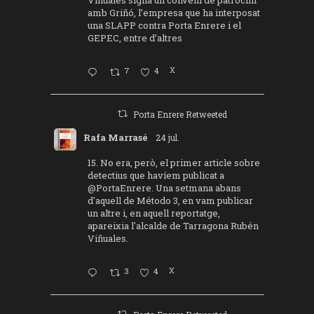
amb Griñó, l’empresa que ha interposat
una SLAPP contra Porta Enrere i el
GEPEC, entre d’altres
7
4
X
Porta Enrere Retweeted
Rafa Marrasé
24 jul.
15. No era, però, el primer article sobre
detectius que havíem publicat a
@PortaEnrere
. Una setmana abans
d'aquell de Método 3, en vam publicar
un altre i, en aquell reportatge,
apareixia l'alcalde de Tarragona Rubén
Viñuales.
3
4
X