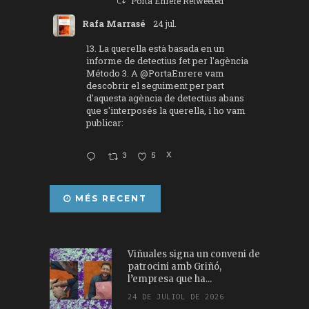
Porta Enrere Retweeted
Rafa Marrasé
24 jul.
13. La querella està basada en un
informe de detectius fet per l'agència
Método 3. A
@PortaEnrere
vam
descobrir el seguiment per part
d'aquesta agència de detectius abans
que s'interposés la querella, i ho vam
publicar:
3
5
X
MÉS RECENT
Viñuales signa un conveni de
patrocini amb Griñó,
l’empresa que ha...
24 DE JULIOL DE 2026