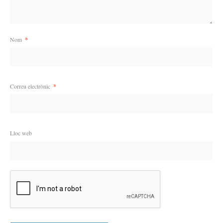
Nom
*
Correu electrònic
*
Lloc web