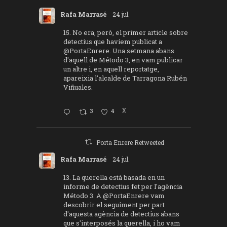
Rafa Marrasé
24 jul.
15. No era, però, el primer article sobre
detectius que havíem publicat a
@PortaEnrere
. Una setmana abans
d'aquell de Método 3, en vam publicar
un altre i, en aquell reportatge,
apareixia l'alcalde de Tarragona Rubén
Viñuales.
3
4
X
Porta Enrere Retweeted
Rafa Marrasé
24 jul.
13. La querella està basada en un
informe de detectius fet per l'agència
Método 3. A
@PortaEnrere
vam
descobrir el seguiment per part
d'aquesta agència de detectius abans
que s'interposés la querella, i ho vam