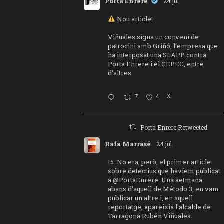
Porta Enrere
24 jul.
Nou article!
Viñuales signa un conveni de
patrocini amb Griñó, l’empresa que
ha interposat una SLAPP contra
Porta Enrere i el GEPEC, entre
d’altres
7
4
X
Porta Enrere Retweeted
Rafa Marrasé
24 jul.
15. No era, però, el primer article
sobre detectius que havíem publicat
a
@PortaEnrere
. Una setmana
abans d'aquell de Método 3, en vam
publicar un altre i, en aquell
reportatge, apareixia l'alcalde de
Tarragona Rubén Viñuales.