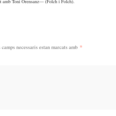
nt amb Toni Orensanz— (Folch i Folch).
*
s camps necessaris estan marcats amb