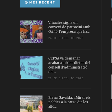
MÉS RECENT
Viñuales signa un
conveni de patrocini amb
Griñó, l’empresa que ha...
24 DE JULIOL DE 2026
CEPSA va demanar
acabar amb les dietes del
consell d’administració
del...
22 DE JULIOL DE 2026
Elena Gavaldà: «Mirar els
polítics a la cara i dir-los
allò...