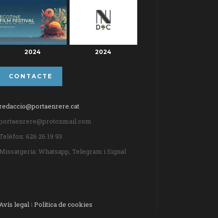
2024
2024
CONTACTE
redaccio@portaenrere.cat
portaenrere@protonmail.com
Telèfon: 626 26 19 93
Missatgeria: Whatsapp, Telegram i Signal
Avís legal
i
Política de cookies