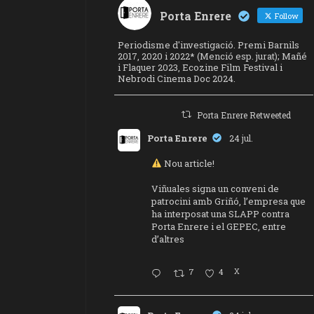
Porta Enrere
Follow
Periodisme d'investigació. Premi Barnils
2017, 2020 i 2022* (Menció esp. jurat); Mañé
i Flaquer 2023, Ecozine Film Festival i
Nebrodi Cinema Doc 2024.
Porta Enrere Retweeted
Porta Enrere
24 jul.
Nou article!
Viñuales signa un conveni de
patrocini amb Griñó, l’empresa que
ha interposat una SLAPP contra
Porta Enrere i el GEPEC, entre
d’altres
7
4
X