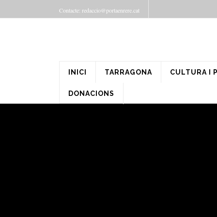
Contacte: redaccio@portaenrere.cat
INICI
TARRAGONA
CULTURA I 
DONACIONS