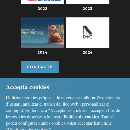
2022
2023
2024
2024
CONTACTE
Accepta cookies
redaccio@portaenrere.cat
portaenrere@protonmail.com
Utilitzem cookies pròpies i de tercers per millorar l’experiència
Telèfon: 626 26 19 93
d’usuari, analitzar el trànsit del lloc web i personalitzar el
contingut. En fer clic a "Accepta les cookies", accepteu l’ús de
Missatgeria: Whatsapp, Telegram i Signal
Política de cookies
les cookies descrites a la nostra
. També
podeu configurar quines cookies voleu acceptar fent clic a
“Configurar les cookies”.