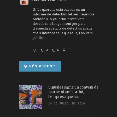
13. La querella està basada en un
informe de detectius fet per l'agència
Método 3. A
@PortaEnrere
vam
descobrir el seguiment per part
d'aquesta agència de detectius abans
que s'interposés la querella, i ho vam
publicar:
3
5
X
MÉS RECENT
Viñuales signa un conveni de
patrocini amb Griñó,
l’empresa que ha...
24 DE JULIOL DE 2026