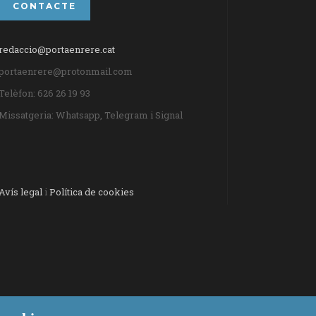
CONTACTE
redaccio@portaenrere.cat
portaenrere@protonmail.com
Telèfon: 626 26 19 93
Missatgeria: Whatsapp, Telegram i Signal
Avís legal
i
Política de cookies