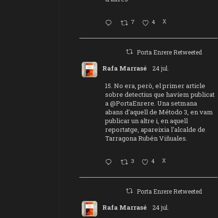
7
4
X
Porta Enrere Retweeted
Rafa Marrasé
24 jul.
15. No era, però, el primer article
sobre detectius que havíem publicat
a
@PortaEnrere
. Una setmana
abans d'aquell de Método 3, en vam
publicar un altre i, en aquell
reportatge, apareixia l'alcalde de
Tarragona Rubén Viñuales.
3
4
X
Porta Enrere Retweeted
Rafa Marrasé
24 jul.