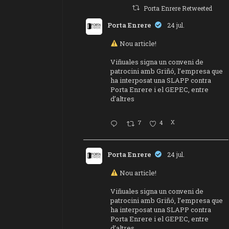
Porta Enrere Retweeted
Porta Enrere
24 jul.
Nou article!
Viñuales signa un conveni de
patrocini amb Griñó, l’empresa que
ha interposat una SLAPP contra
Porta Enrere i el GEPEC, entre
d’altres
7
4
X
Porta Enrere
24 jul.
Nou article!
Viñuales signa un conveni de
patrocini amb Griñó, l’empresa que
ha interposat una SLAPP contra
Porta Enrere i el GEPEC, entre
d’altres