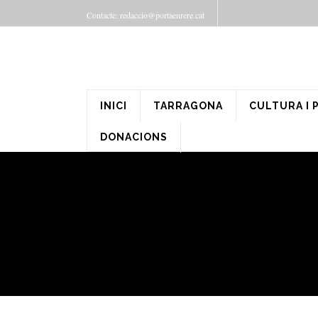
Contacte: redaccio@portaenrere.cat
INICI
TARRAGONA
CULTURA I 
DONACIONS