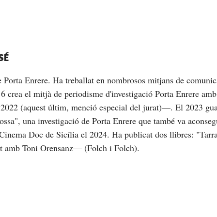
SÉ
de Porta Enrere. Ha treballat en nombrosos mitjans de comunic
16 crea el mitjà de periodisme d'investigació Porta Enrere am
2022 (aquest últim, menció especial del jurat)—. El 2023 gu
brossa", una investigació de Porta Enrere que també va aconseg
Cinema Doc de Sicília el 2024. Ha publicat dos llibres: "Tarrag
nt amb Toni Orensanz— (Folch i Folch).