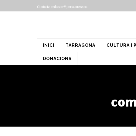
Contacte: redaccio@portaenrere.cat
INICI
TARRAGONA
CULTURA I 
DONACIONS
comi