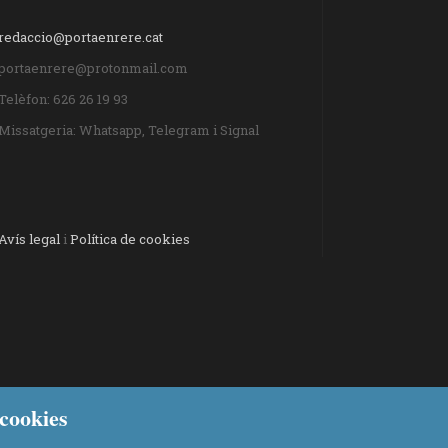
redaccio@portaenrere.cat
portaenrere@protonmail.com
Telèfon: 626 26 19 93
Missatgeria: Whatsapp, Telegram i Signal
Avís legal
i
Política de cookies
cookies