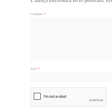
L'adreça electrònica no es publicarà.
El
Comentari
*
Nom
*