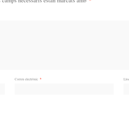
*
s camps necessaris estan marcats amb
Correu electrònic
*
Llo