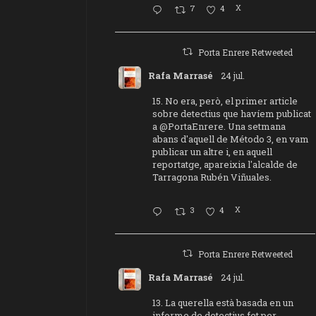
7
4
X
Porta Enrere Retweeted
Rafa Marrasé
24 jul.
15. No era, però, el primer article
sobre detectius que havíem publicat
a
@PortaEnrere
. Una setmana
abans d'aquell de Método 3, en vam
publicar un altre i, en aquell
reportatge, apareixia l'alcalde de
Tarragona Rubén Viñuales.
3
4
X
Porta Enrere Retweeted
Rafa Marrasé
24 jul.
13. La querella està basada en un
informe de detectius fet per