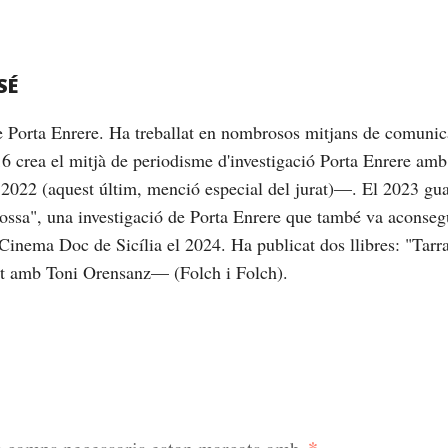
SÉ
de Porta Enrere. Ha treballat en nombrosos mitjans de comunic
16 crea el mitjà de periodisme d'investigació Porta Enrere am
2022 (aquest últim, menció especial del jurat)—. El 2023 gu
brossa", una investigació de Porta Enrere que també va aconseg
Cinema Doc de Sicília el 2024. Ha publicat dos llibres: "Tarrag
nt amb Toni Orensanz— (Folch i Folch).