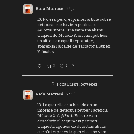
Rafa Marrasé
24 jul.
15. No era, però, el primer article sobre
detectius que havíem publicat a
@PortaEnrere
. Una setmana abans
d'aquell de Método 3, en vam publicar
un altre i, en aquell reportatge,
apareixia l'alcalde de Tarragona Rubén
Viñuales.
3
4
X
Porta Enrere Retweeted
Rafa Marrasé
24 jul.
13. La querella està basada en un
informe de detectius fet per l'agència
Método 3. A
@PortaEnrere
vam
descobrir el seguiment per part
d'aquesta agència de detectius abans
que s'interposés la querella, i ho vam