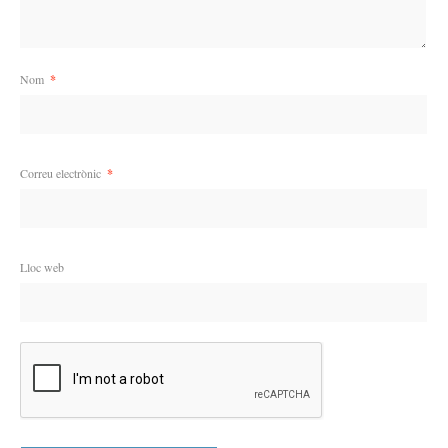
Nom
*
Correu electrònic
*
Lloc web