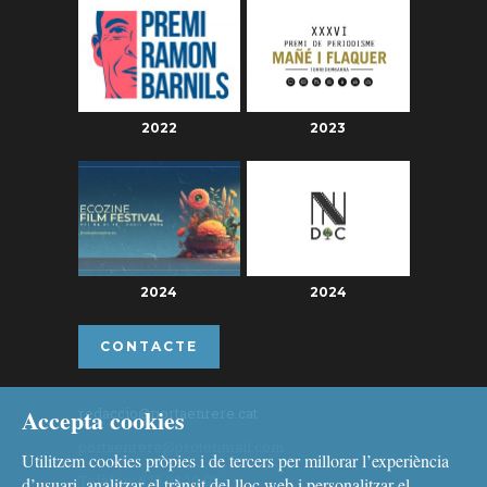
2022
2023
2024
2024
CONTACTE
Accepta cookies
redaccio@portaenrere.cat
portaenrere@protonmail.com
Utilitzem cookies pròpies i de tercers per millorar l’experiència
Telèfon: 626 26 19 93
d’usuari, analitzar el trànsit del lloc web i personalitzar el