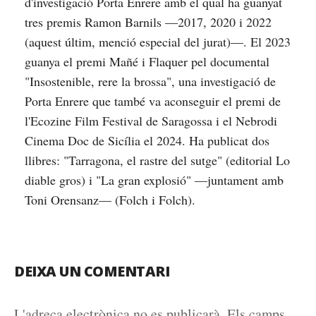
d'investigació Porta Enrere amb el qual ha guanyat
tres premis Ramon Barnils —2017, 2020 i 2022
(aquest últim, menció especial del jurat)—. El 2023
guanya el premi Mañé i Flaquer pel documental
"Insostenible, rere la brossa", una investigació de
Porta Enrere que també va aconseguir el premi de
l'Ecozine Film Festival de Saragossa i el Nebrodi
Cinema Doc de Sicília el 2024. Ha publicat dos
llibres: "Tarragona, el rastre del sutge" (editorial Lo
diable gros) i "La gran explosió" —juntament amb
Toni Orensanz— (Folch i Folch).
DEIXA UN COMENTARI
L'adreça electrònica no es publicarà.
Els camps