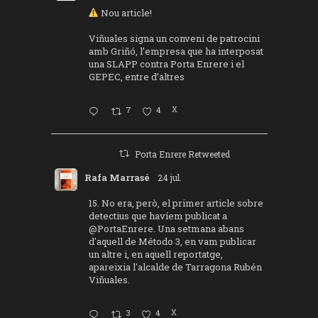
Nou article!
Viñuales signa un conveni de patrocini
amb Griñó, l’empresa que ha interposat
una SLAPP contra Porta Enrere i el
GEPEC, entre d’altres
7
4
X
Porta Enrere Retweeted
Rafa Marrasé
24 jul.
15. No era, però, el primer article sobre
detectius que havíem publicat a
@PortaEnrere
. Una setmana abans
d'aquell de Método 3, en vam publicar
un altre i, en aquell reportatge,
apareixia l'alcalde de Tarragona Rubén
Viñuales.
3
4
X