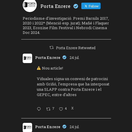
Porta Enrere
Follow
Periodisme d'investigació. Premi Barnils 2017,
2020 i 2022* (Menció esp. jurat); Mañé i Flaquer
2023, Ecozine Film Festival i Nebrodi Cinema
Doc 2024.
Porta Enrere Retweeted
Porta Enrere
24 jul.
Nou article!
Viñuales signa un conveni de patrocini
amb Griñó, l’empresa que ha interposat
una SLAPP contra Porta Enrere i el
GEPEC, entre d’altres
7
4
X
Porta Enrere
24 jul.