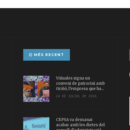
MÉS RECENT
Viñuales signa un
conveni de patrocini amb
Griñó, l’empresa que ha...
24 DE JULIOL DE 2026
CEPSA va demanar
acabar amb les dietes del