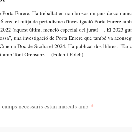
de Porta Enrere. Ha treballat en nombrosos mitjans de comunic
16 crea el mitjà de periodisme d'investigació Porta Enrere am
2022 (aquest últim, menció especial del jurat)—. El 2023 gu
brossa", una investigació de Porta Enrere que també va aconseg
Cinema Doc de Sicília el 2024. Ha publicat dos llibres: "Tarrag
nt amb Toni Orensanz— (Folch i Folch).
*
s camps necessaris estan marcats amb