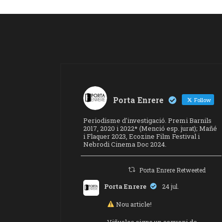
Porta Enrere
Follow
Periodisme d'investigació. Premi Barnils
2017, 2020 i 2022* (Menció esp. jurat); Mañé
i Flaquer 2023, Ecozine Film Festival i
Nebrodi Cinema Doc 2024.
Porta Enrere Retweeted
Porta Enrere
24 jul.
Nou article!
Viñuales signa un conveni de