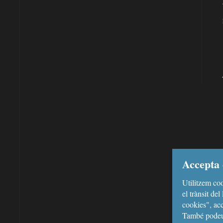
Accepta 
Utilitzem coo
el trànsit de
cookies", acc
També podeu 