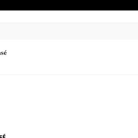
sé
SÉ