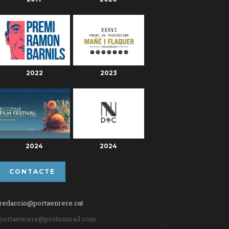
2022
2023
2024
2024
CONTACTE
redaccio@portaenrere.cat
portaenrere@protonmail.com