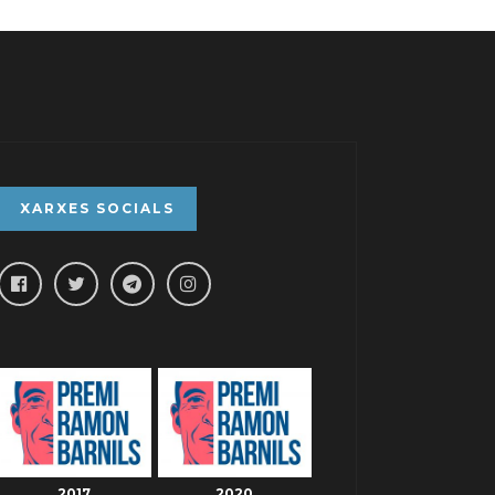
XARXES SOCIALS
2017
2020