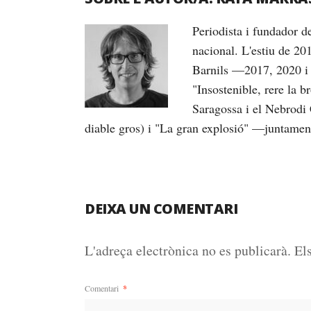
Periodista i fundador 
nacional. L'estiu de 20
Barnils —2017, 2020 i 
"Insostenible, rere la 
Saragossa i el Nebrodi 
diable gros) i "La gran explosió" —juntame
DEIXA UN COMENTARI
L'adreça electrònica no es publicarà.
El
Comentari
*