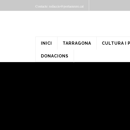
Contacte: redaccio@portaenrere.cat
INICI
TARRAGONA
CULTURA I 
DONACIONS