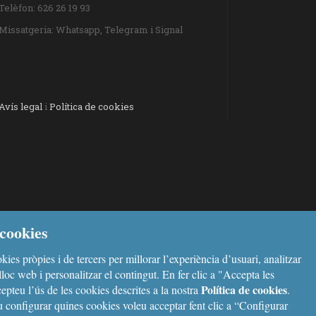
Telèfon: 626 26 19 93
Missatgeria: Whatsapp, Telegram i Signal
Avís legal
i
Política de cookies
cookies
kies pròpies i de tercers per millorar l’experiència d’usuari, analitzar
l lloc web i personalitzar el contingut. En fer clic a "Accepta les
Política de cookies
epteu l’ús de les cookies descrites a la nostra
.
configurar quines cookies voleu acceptar fent clic a “Configurar