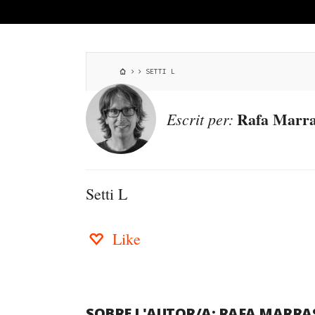
SETTI L
Rafa Marra
Escrit per:
Setti L
Like
SOBRE L'AUTOR/A:
RAFA MARRA