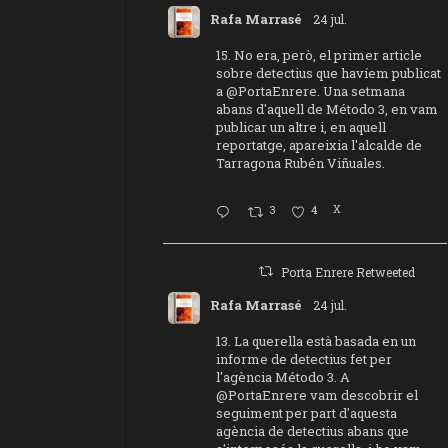
Rafa Marrasé
24 jul.
15. No era, però, el primer article
sobre detectius que havíem publicat
a
@PortaEnrere
. Una setmana
abans d'aquell de Método 3, en vam
publicar un altre i, en aquell
reportatge, apareixia l'alcalde de
Tarragona Rubén Viñuales.
3
4
X
Porta Enrere Retweeted
Rafa Marrasé
24 jul.
13. La querella està basada en un
informe de detectius fet per
l'agència Método 3. A
@PortaEnrere
vam descobrir el
seguiment per part d'aquesta
agència de detectius abans que