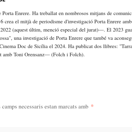
de Porta Enrere. Ha treballat en nombrosos mitjans de comunic
16 crea el mitjà de periodisme d'investigació Porta Enrere am
2022 (aquest últim, menció especial del jurat)—. El 2023 gu
brossa", una investigació de Porta Enrere que també va aconseg
Cinema Doc de Sicília el 2024. Ha publicat dos llibres: "Tarrag
nt amb Toni Orensanz— (Folch i Folch).
*
s camps necessaris estan marcats amb