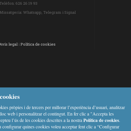
Telèfon: 626 26 19 93
Missatgeria: Whatsapp, Telegram i Signal
Avís legal
i
Política de cookies
cookies
kies pròpies i de tercers per millorar l’experiència d’usuari, analitzar
l lloc web i personalitzar el contingut. En fer clic a "Accepta les
Política de cookies
epteu l’ús de les cookies descrites a la nostra
.
configurar quines cookies voleu acceptar fent clic a “Configurar