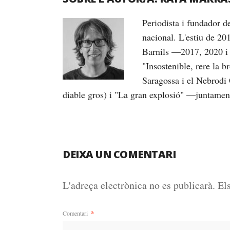
Periodista i fundador 
nacional. L'estiu de 20
Barnils —2017, 2020 i 
"Insostenible, rere la 
Saragossa i el Nebrodi 
diable gros) i "La gran explosió" —juntame
DEIXA UN COMENTARI
L'adreça electrònica no es publicarà.
El
Comentari
*