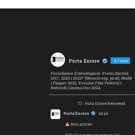
Porta Enrere
Follow
Periodisme d'investigació. Premi Barnils
2017, 2020 i 2022* (Menció esp. jurat); Mañé
i Flaquer 2023, Ecozine Film Festival i
Nebrodi Cinema Doc 2024.
Porta Enrere Retweeted
Porta Enrere
24 jul.
Nou article!
Viñuales signa un conveni de