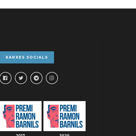
XARXES SOCIALS
2017
2020