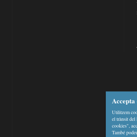
Accepta 
Utilitzem coo
el trànsit de
cookies", acc
També podeu 