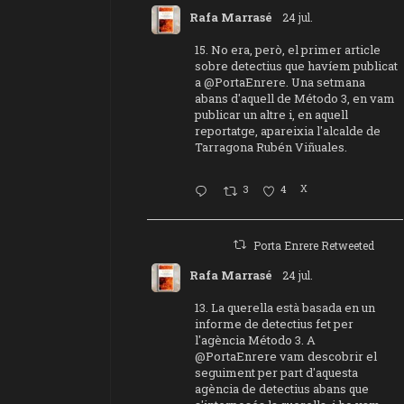
Rafa Marrasé
24 jul.
15. No era, però, el primer article
sobre detectius que havíem publicat
a
@PortaEnrere
. Una setmana
abans d'aquell de Método 3, en vam
publicar un altre i, en aquell
reportatge, apareixia l'alcalde de
Tarragona Rubén Viñuales.
3
4
X
Porta Enrere Retweeted
Rafa Marrasé
24 jul.
13. La querella està basada en un
informe de detectius fet per
l'agència Método 3. A
@PortaEnrere
vam descobrir el
seguiment per part d'aquesta
agència de detectius abans que