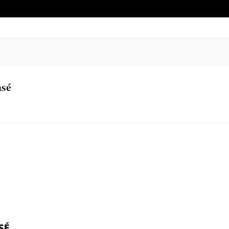
sé
SÉ