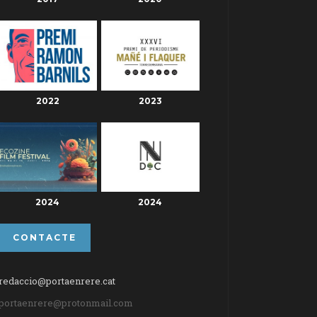
2022
2023
2024
2024
CONTACTE
redaccio@portaenrere.cat
portaenrere@protonmail.com