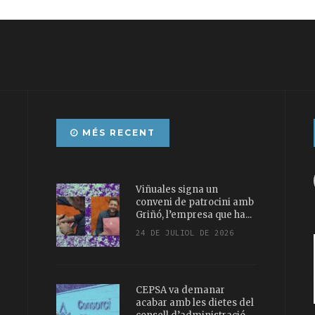
MÉS RECENT
Viñuales signa un
conveni de patrocini amb
Griñó, l’empresa que ha...
24 DE JULIOL DE 2026
CEPSA va demanar
acabar amb les dietes del