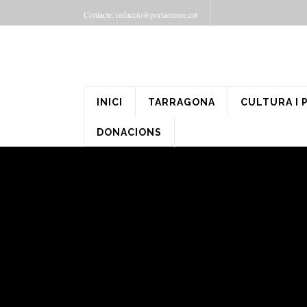
Contacte: redaccio@portaenrere.cat
INICI
TARRAGONA
CULTURA I 
DONACIONS