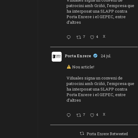
patrocini amb Griñó, l’empresa que
ha interposat una SLAPP contra
Porta Enrere i el GEPEC, entre
d’altres
7
4
X
Porta Enrere
24 jul.
Nou article!
Viñuales signa un conveni de
patrocini amb Griñó, l’empresa que
ha interposat una SLAPP contra
Porta Enrere i el GEPEC, entre
d’altres
7
4
X
Porta Enrere Retweeted