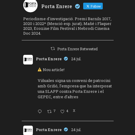
Porta Enrere
Follow
Periodisme d'investigació. Premi Barnils 2017,
2020 i 2022* (Menció esp. jurat); Mañé i Flaquer
2023, Ecozine Film Festival i Nebrodi Cinema
Doc 2024.
Porta Enrere Retweeted
Porta Enrere
24 jul.
Nou article!
Viñuales signa un conveni de patrocini
amb Griñó, l’empresa que ha interposat
una SLAPP contra Porta Enrere i el
GEPEC, entre d’altres
7
4
X
Porta Enrere
24 jul.