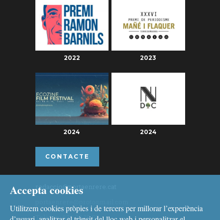
2022
2023
2024
2024
CONTACTE
Accepta cookies
redaccio@portaenrere.cat
portaenrere@protonmail.com
Utilitzem cookies pròpies i de tercers per millorar l’experiència
Telèfon: 626 26 19 93
d’usuari, analitzar el trànsit del lloc web i personalitzar el