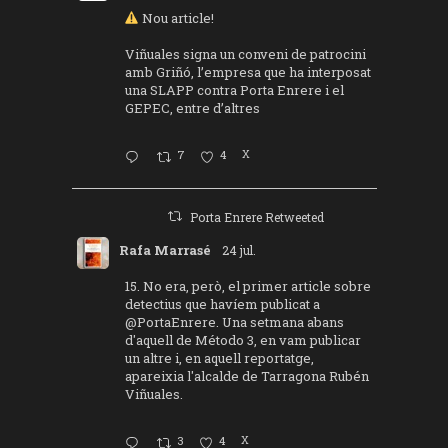
Nou article!
Viñuales signa un conveni de patrocini
amb Griñó, l’empresa que ha interposat
una SLAPP contra Porta Enrere i el
GEPEC, entre d’altres
7
4
X
Porta Enrere Retweeted
Rafa Marrasé
24 jul.
15. No era, però, el primer article sobre
detectius que havíem publicat a
@PortaEnrere
. Una setmana abans
d'aquell de Método 3, en vam publicar
un altre i, en aquell reportatge,
apareixia l'alcalde de Tarragona Rubén
Viñuales.
3
4
X