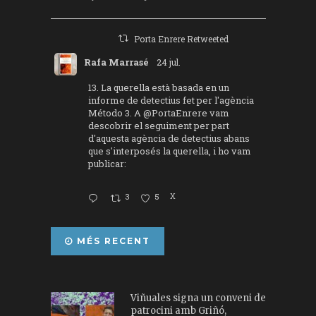
Porta Enrere Retweeted
Rafa Marrasé
24 jul.
13. La querella està basada en un
informe de detectius fet per l'agència
Método 3. A
@PortaEnrere
vam
descobrir el seguiment per part
d'aquesta agència de detectius abans
que s'interposés la querella, i ho vam
publicar:
3
5
X
MÉS RECENT
Viñuales signa un conveni de
patrocini amb Griñó,