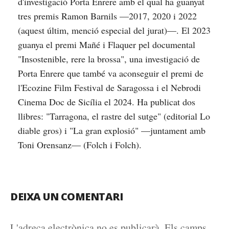
d'investigació Porta Enrere amb el qual ha guanyat
tres premis Ramon Barnils —2017, 2020 i 2022
(aquest últim, menció especial del jurat)—. El 2023
guanya el premi Mañé i Flaquer pel documental
"Insostenible, rere la brossa", una investigació de
Porta Enrere que també va aconseguir el premi de
l'Ecozine Film Festival de Saragossa i el Nebrodi
Cinema Doc de Sicília el 2024. Ha publicat dos
llibres: "Tarragona, el rastre del sutge" (editorial Lo
diable gros) i "La gran explosió" —juntament amb
Toni Orensanz— (Folch i Folch).
DEIXA UN COMENTARI
L'adreça electrònica no es publicarà.
Els camps