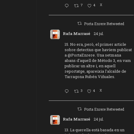
7
4
X
Porta Enrere Retweeted
Rafa Marrasé
24 jul.
15. No era, però, el primer article
sobre detectius que havíem publicat
a
@PortaEnrere
. Una setmana
abans d'aquell de Método 3, en vam
publicar un altre i, en aquell
reportatge, apareixia l'alcalde de
Tarragona Rubén Viñuales.
3
4
X
Porta Enrere Retweeted
Rafa Marrasé
24 jul.
13. La querella està basada en un