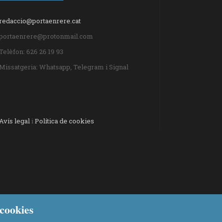
redaccio@portaenrere.cat
portaenrere@protonmail.com
Telèfon: 626 26 19 93
Missatgeria: Whatsapp, Telegram i Signal
Avís legal
i
Política de cookies
cookies