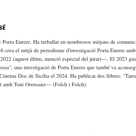
SÉ
de Porta Enrere. Ha treballat en nombrosos mitjans de comunic
16 crea el mitjà de periodisme d'investigació Porta Enrere am
2022 (aquest últim, menció especial del jurat)—. El 2023 gu
brossa", una investigació de Porta Enrere que també va aconseg
Cinema Doc de Sicília el 2024. Ha publicat dos llibres: "Tarrag
nt amb Toni Orensanz— (Folch i Folch).