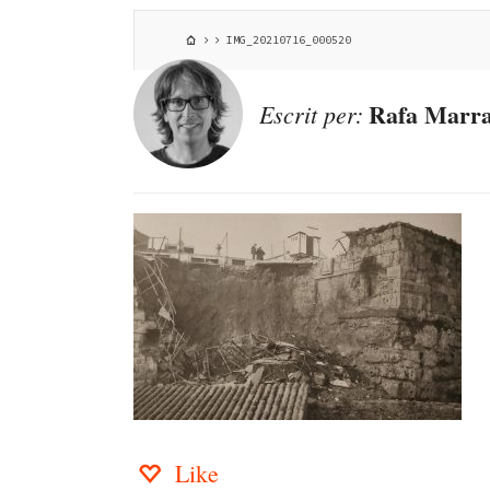
IMG_20210716_000520
Rafa Marra
Escrit per:
Like