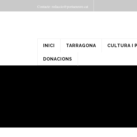
Contacte: redaccio@portaenrere.cat
INICI
TARRAGONA
CULTURA I 
DONACIONS