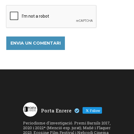
Porta Enrere
Follow
Periodisme d'investigació. Premi Barnils 2017,
2020 i 2022* (Menció esp. jurat); Mañé i Flaquer
2023, Ecozine Film Festival i Nebrodi Cinema