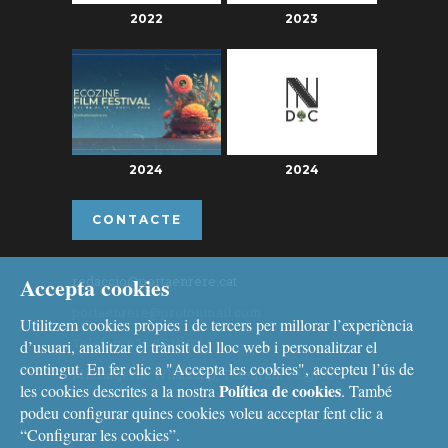
2022
2023
2024
2024
CONTACTE
Accepta cookies
redaccio@portaenrere.cat
portaenrere@protonmail.com
Utilitzem cookies pròpies i de tercers per millorar l’experiència
Telèfon: 626 26 19 93
d’usuari, analitzar el trànsit del lloc web i personalitzar el
contingut. En fer clic a "Accepta les cookies", accepteu l’ús de
Missatgeria: Whatsapp, Telegram i Signal
Política de cookies
les cookies descrites a la nostra
. També
podeu configurar quines cookies voleu acceptar fent clic a
“Configurar les cookies”.