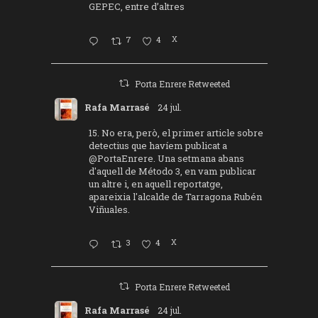
GEPEC, entre d’altres
7
4
X
Porta Enrere Retweeted
Rafa Marrasé
24 jul.
15. No era, però, el primer article sobre
detectius que havíem publicat a
@PortaEnrere
. Una setmana abans
d'aquell de Método 3, en vam publicar
un altre i, en aquell reportatge,
apareixia l'alcalde de Tarragona Rubén
Viñuales.
3
4
X
Porta Enrere Retweeted
Rafa Marrasé
24 jul.