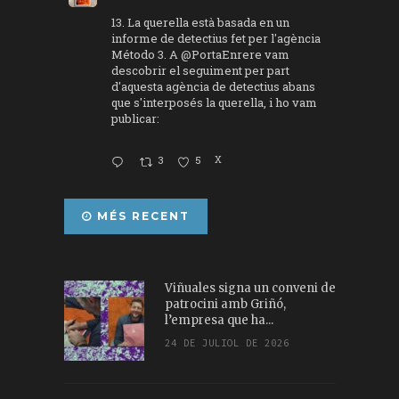
13. La querella està basada en un
informe de detectius fet per l'agència
Método 3. A
@PortaEnrere
vam
descobrir el seguiment per part
d'aquesta agència de detectius abans
que s'interposés la querella, i ho vam
publicar:
3
5
X
MÉS RECENT
Viñuales signa un conveni de
patrocini amb Griñó,
l’empresa que ha...
24 DE JULIOL DE 2026