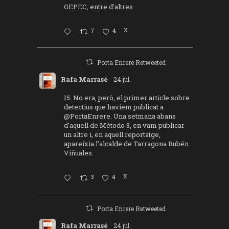
GEPEC, entre d’altres
7
4
X
Porta Enrere Retweeted
Rafa Marrasé
24 jul.
15. No era, però, el primer article sobre
detectius que havíem publicat a
@PortaEnrere
. Una setmana abans
d'aquell de Método 3, en vam publicar
un altre i, en aquell reportatge,
apareixia l'alcalde de Tarragona Rubén
Viñuales.
3
4
X
Porta Enrere Retweeted
Rafa Marrasé
24 jul.