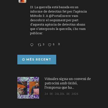
13. La querella està basada en un
informe de detectius fet per l'agència
Método 3. A
@PortaEnrere
vam
descobrir el seguiment per part
d'aquesta agència de detectius abans
que s'interposés la querella, i ho vam
publicar:
3
5
X
MÉS RECENT
Viñuales signa un conveni de
patrocini amb Griñó,
l’empresa que ha...
24 DE JULIOL DE 2026