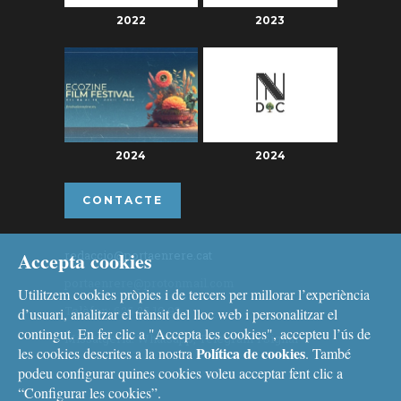
2022
2023
2024
2024
CONTACTE
Accepta cookies
redaccio@portaenrere.cat
portaenrere@protonmail.com
Utilitzem cookies pròpies i de tercers per millorar l’experiència
Telèfon: 626 26 19 93
d’usuari, analitzar el trànsit del lloc web i personalitzar el
contingut. En fer clic a "Accepta les cookies", accepteu l’ús de
Missatgeria: Whatsapp, Telegram i Signal
Política de cookies
les cookies descrites a la nostra
. També
podeu configurar quines cookies voleu acceptar fent clic a
“Configurar les cookies”.