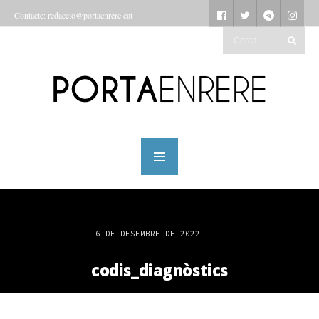
Contacte: redaccio@portaenrere.cat
6 DE DESEMBRE DE 2022
codis_diagnòstics