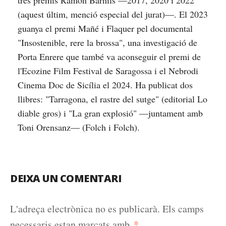
tres premis Ramon Barnils —2017, 2020 i 2022
(aquest últim, menció especial del jurat)—. El 2023
guanya el premi Mañé i Flaquer pel documental
"Insostenible, rere la brossa", una investigació de
Porta Enrere que també va aconseguir el premi de
l'Ecozine Film Festival de Saragossa i el Nebrodi
Cinema Doc de Sicília el 2024. Ha publicat dos
llibres: "Tarragona, el rastre del sutge" (editorial Lo
diable gros) i "La gran explosió" —juntament amb
Toni Orensanz— (Folch i Folch).
DEIXA UN COMENTARI
L'adreça electrònica no es publicarà.
Els camps
*
necessaris estan marcats amb