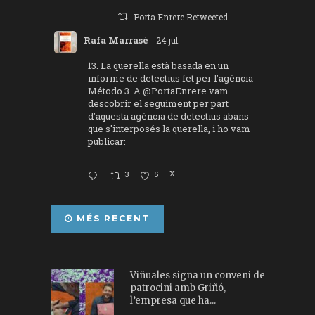
Porta Enrere Retweeted
Rafa Marrasé
24 jul.
13. La querella està basada en un
informe de detectius fet per l'agència
Método 3. A
@PortaEnrere
vam
descobrir el seguiment per part
d'aquesta agència de detectius abans
que s'interposés la querella, i ho vam
publicar:
3
5
X
MÉS RECENT
Viñuales signa un conveni de
patrocini amb Griñó,
l’empresa que ha...