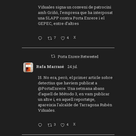
Viñuales signa un conveni de patrocini
amb Griñó, l’empresa que ha interposat
una SLAPP contra Porta Enrere i el
GEPEC, entre d’altres
7
4
X
Porta Enrere Retweeted
Rafa Marrasé
24 jul.
15. No era, però, el primer article sobre
detectius que havíem publicat a
@PortaEnrere
. Una setmana abans
d'aquell de Método 3, en vam publicar
un altre i, en aquell reportatge,
apareixia l'alcalde de Tarragona Rubén
Viñuales.
3
4
X