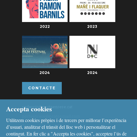
2022
2023
2024
2024
CONTACTE
Accepta cookies
redaccio@portaenrere.cat
portaenrere@protonmail.com
Utilitzem cookies pròpies i de tercers per millorar l’experiència
Telèfon: 626 26 19 93
d’usuari, analitzar el trànsit del lloc web i personalitzar el
contingut. En fer clic a "Accepta les cookies", accepteu l’ús de
Missatgeria: Whatsapp, Telegram i Signal