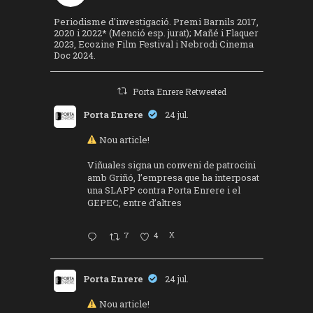
Periodisme d'investigació. Premi Barnils 2017,
2020 i 2022* (Menció esp. jurat); Mañé i Flaquer
2023, Ecozine Film Festival i Nebrodi Cinema
Doc 2024.
Porta Enrere Retweeted
Porta Enrere
24 jul.
Nou article!
Viñuales signa un conveni de patrocini
amb Griñó, l’empresa que ha interposat
una SLAPP contra Porta Enrere i el
GEPEC, entre d’altres
7
4
X
Porta Enrere
24 jul.
Nou article!