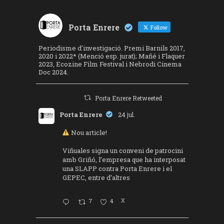
Porta Enrere
Follow
Periodisme d'investigació. Premi Barnils 2017,
2020 i 2022* (Menció esp. jurat); Mañé i Flaquer
2023, Ecozine Film Festival i Nebrodi Cinema
Doc 2024.
Porta Enrere Retweeted
Porta Enrere
24 jul.
Nou article!
Viñuales signa un conveni de patrocini
amb Griñó, l’empresa que ha interposat
una SLAPP contra Porta Enrere i el
GEPEC, entre d’altres
7
4
X