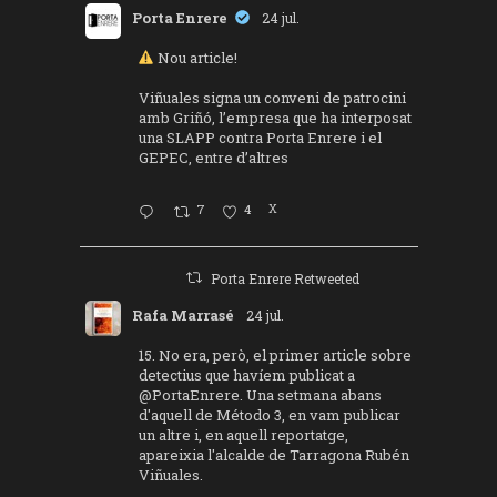
Porta Enrere
24 jul.
Nou article!
Viñuales signa un conveni de patrocini
amb Griñó, l’empresa que ha interposat
una SLAPP contra Porta Enrere i el
GEPEC, entre d’altres
7
4
X
Porta Enrere Retweeted
Rafa Marrasé
24 jul.
15. No era, però, el primer article sobre
detectius que havíem publicat a
@PortaEnrere
. Una setmana abans
d'aquell de Método 3, en vam publicar
un altre i, en aquell reportatge,
apareixia l'alcalde de Tarragona Rubén
Viñuales.