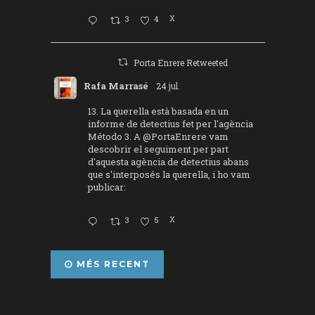
3
4
X
Porta Enrere Retweeted
Rafa Marrasé
24 jul.
13. La querella està basada en un
informe de detectius fet per l'agència
Método 3. A
@PortaEnrere
vam
descobrir el seguiment per part
d'aquesta agència de detectius abans
que s'interposés la querella, i ho vam
publicar:
3
5
X
MÉS RECENT