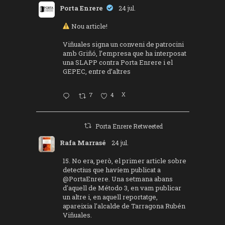
Porta Enrere
24 jul.
Nou article!
Viñuales signa un conveni de patrocini
amb Griñó, l’empresa que ha interposat
una SLAPP contra Porta Enrere i el
GEPEC, entre d’altres
7
4
X
Porta Enrere Retweeted
Rafa Marrasé
24 jul.
15. No era, però, el primer article sobre
detectius que havíem publicat a
@PortaEnrere
. Una setmana abans
d'aquell de Método 3, en vam publicar
un altre i, en aquell reportatge,
apareixia l'alcalde de Tarragona Rubén
Viñuales.