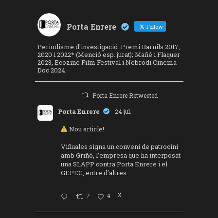
Porta Enrere
Follow
Periodisme d'investigació. Premi Barnils 2017,
2020 i 2022* (Menció esp. jurat); Mañé i Flaquer
2023, Ecozine Film Festival i Nebrodi Cinema
Doc 2024.
Porta Enrere Retweeted
Porta Enrere
24 jul.
Nou article!
Viñuales signa un conveni de patrocini
amb Griñó, l’empresa que ha interposat
una SLAPP contra Porta Enrere i el
GEPEC, entre d’altres
7
4
X