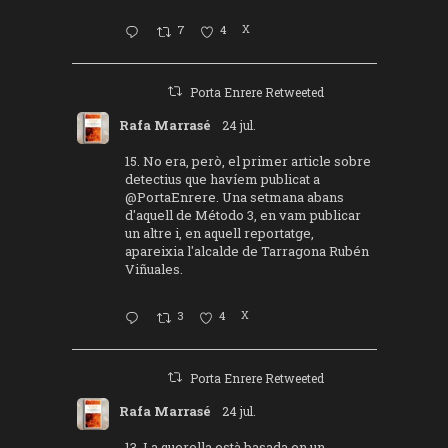
7
4
X
Porta Enrere Retweeted
Rafa Marrasé
24 jul.
15. No era, però, el primer article sobre
detectius que havíem publicat a
@PortaEnrere
. Una setmana abans
d'aquell de Método 3, en vam publicar
un altre i, en aquell reportatge,
apareixia l'alcalde de Tarragona Rubén
Viñuales.
3
4
X
Porta Enrere Retweeted
Rafa Marrasé
24 jul.
13. La querella està basada en un