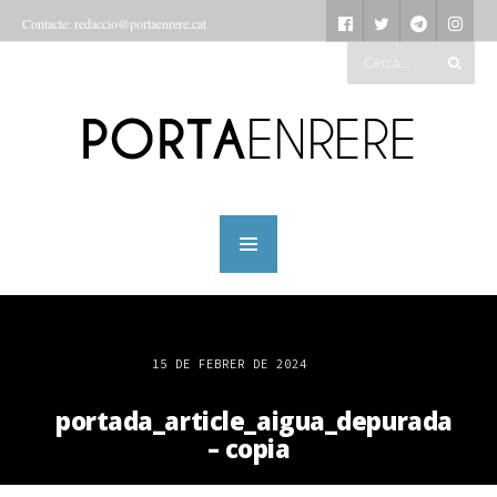
Contacte: redaccio@portaenrere.cat
15 DE FEBRER DE 2024
portada_article_aigua_depurada
– copia