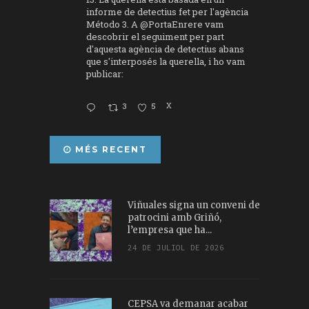
informe de detectius fet per l'agència
Método 3. A
@PortaEnrere
vam
descobrir el seguiment per part
d'aquesta agència de detectius abans
que s'interposés la querella, i ho vam
publicar:
3
5
X
MÉS RECENT
Viñuales signa un conveni de
patrocini amb Griñó,
l’empresa que ha...
24 DE JULIOL DE 2026
CEPSA va demanar acabar