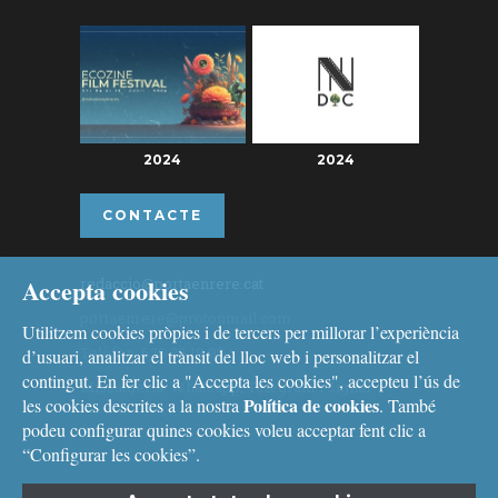
2024
2024
CONTACTE
Accepta cookies
redaccio@portaenrere.cat
portaenrere@protonmail.com
Utilitzem cookies pròpies i de tercers per millorar l’experiència
Telèfon: 626 26 19 93
d’usuari, analitzar el trànsit del lloc web i personalitzar el
contingut. En fer clic a "Accepta les cookies", accepteu l’ús de
Missatgeria: Whatsapp, Telegram i Signal
Política de cookies
les cookies descrites a la nostra
. També
podeu configurar quines cookies voleu acceptar fent clic a
“Configurar les cookies”.