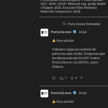
2017, 2020 i 2022* (Menció esp. jurat); Mañé
i Flaquer 2023, Ecozine Film Festival i
Nebrodi Cinema Doc 2024.
Porta Enrere Retweeted
Porta Enrere
24 jul.
Nou article!
Viñuales signa un conveni de
patrocini amb Griñó, l’empresa que
ha interposat una SLAPP contra
Porta Enrere i el GEPEC, entre
d’altres
7
4
X
Porta Enrere
24 jul.
Nou article!