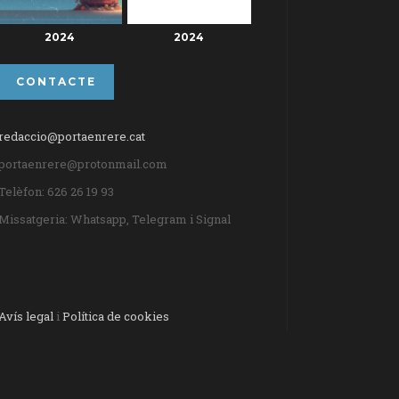
2024
2024
CONTACTE
redaccio@portaenrere.cat
portaenrere@protonmail.com
Telèfon: 626 26 19 93
Missatgeria: Whatsapp, Telegram i Signal
Avís legal
i
Política de cookies