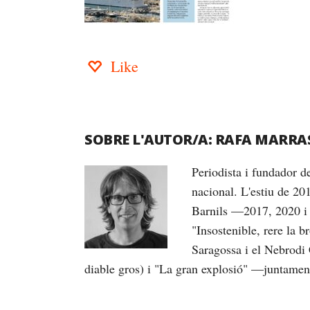
Like
SOBRE L'AUTOR/A:
RAFA MARRA
Periodista i fundador 
nacional. L'estiu de 20
Barnils —2017, 2020 i 
"Insostenible, rere la 
Saragossa i el Nebrodi 
diable gros) i "La gran explosió" —juntame