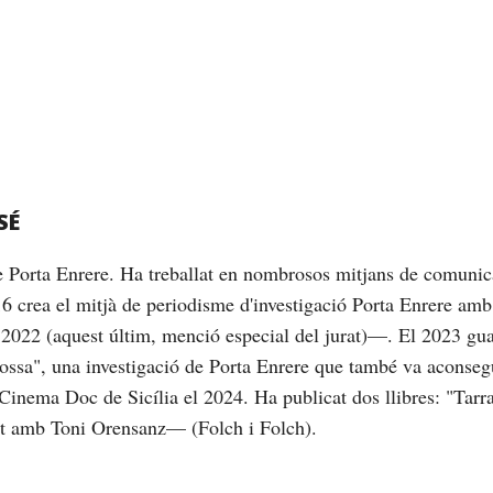
SÉ
de Porta Enrere. Ha treballat en nombrosos mitjans de comunic
16 crea el mitjà de periodisme d'investigació Porta Enrere am
2022 (aquest últim, menció especial del jurat)—. El 2023 gu
brossa", una investigació de Porta Enrere que també va aconseg
Cinema Doc de Sicília el 2024. Ha publicat dos llibres: "Tarrag
nt amb Toni Orensanz— (Folch i Folch).