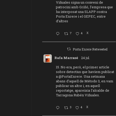
Viñuales signa un conveni de
patrocini amb Griñó, l’empresa que
ha interposat una SLAPP contra
Porta Enrere i el GEPEC, entre
d’altres
7
4
X
Porta Enrere Retweeted
Rafa Marrasé
24 jul.
15. No era, però, el primer article
sobre detectius que havíem publicat
a
@PortaEnrere
. Una setmana
abans d'aquell de Método 3, en vam
publicar un altre i, en aquell
reportatge, apareixia l'alcalde de
Tarragona Rubén Viñuales.
3
4
X