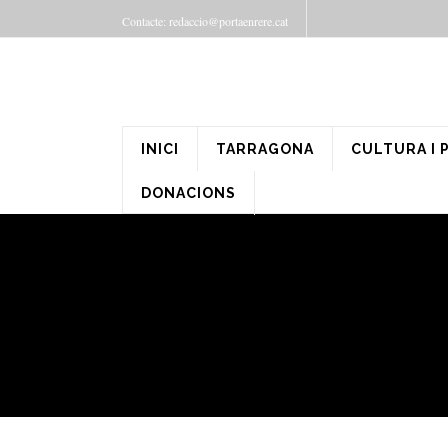
Contacte: redaccio@portaenrere.cat
INICI
TARRAGONA
CULTURA I 
DONACIONS