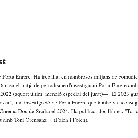
SÉ
de Porta Enrere. Ha treballat en nombrosos mitjans de comunic
16 crea el mitjà de periodisme d'investigació Porta Enrere am
2022 (aquest últim, menció especial del jurat)—. El 2023 gu
brossa", una investigació de Porta Enrere que també va aconseg
Cinema Doc de Sicília el 2024. Ha publicat dos llibres: "Tarrag
nt amb Toni Orensanz— (Folch i Folch).