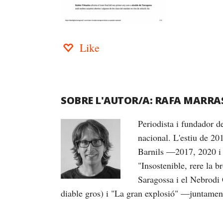
Like
SOBRE L'AUTOR/A:
RAFA MARRA
Periodista i fundador 
nacional. L'estiu de 20
Barnils —2017, 2020 i 
"Insostenible, rere la 
Saragossa i el Nebrodi 
diable gros) i "La gran explosió" —juntame