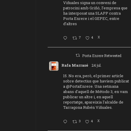
Viñuales signa un conveni de
patrocini amb Griñó, l’empresa que
ha interposat una SLAPP contra
Porta Enrere i el GEPEC, entre
d’altres
7
4
X
Porta Enrere Retweeted
Rafa Marrasé
24 jul.
15. No era, però, el primer article
sobre detectius que havíem publicat
a
@PortaEnrere
. Una setmana
abans d'aquell de Método 3, en vam
publicar un altre i, en aquell
reportatge, apareixia l'alcalde de
Tarragona Rubén Viñuales.
3
4
X