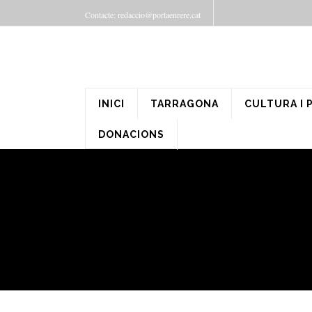
Contacte: redaccio@portaenrere.cat
INICI
TARRAGONA
CULTURA I 
DONACIONS