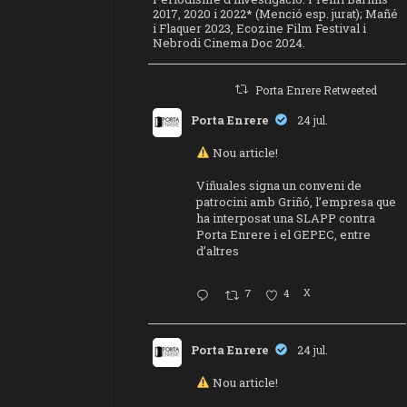
2017, 2020 i 2022* (Menció esp. jurat); Mañé
i Flaquer 2023, Ecozine Film Festival i
Nebrodi Cinema Doc 2024.
Porta Enrere Retweeted
Porta Enrere
24 jul.
Nou article!
Viñuales signa un conveni de
patrocini amb Griñó, l’empresa que
ha interposat una SLAPP contra
Porta Enrere i el GEPEC, entre
d’altres
7
4
X
Porta Enrere
24 jul.
Nou article!