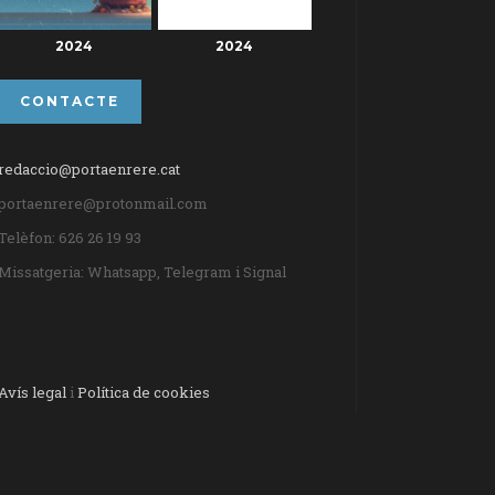
2024
2024
CONTACTE
redaccio@portaenrere.cat
portaenrere@protonmail.com
Telèfon: 626 26 19 93
Missatgeria: Whatsapp, Telegram i Signal
Avís legal
i
Política de cookies