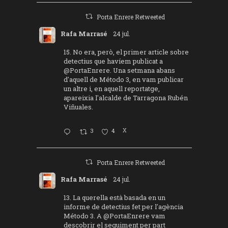
Porta Enrere Retweeted
Rafa Marrasé
24 jul.
15. No era, però, el primer article sobre
detectius que havíem publicat a
@PortaEnrere
. Una setmana abans
d'aquell de Método 3, en vam publicar
un altre i, en aquell reportatge,
apareixia l'alcalde de Tarragona Rubén
Viñuales.
3
4
X
Porta Enrere Retweeted
Rafa Marrasé
24 jul.
13. La querella està basada en un
informe de detectius fet per l'agència
Método 3. A
@PortaEnrere
vam
descobrir el seguiment per part