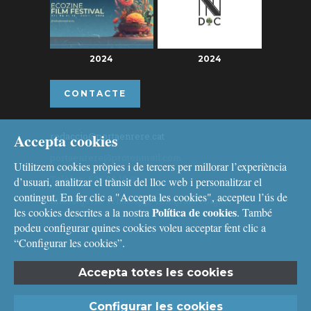
2024
2024
CONTACTE
Accepta cookies
redaccio@portaenrere.cat
portaenrere@protonmail.com
Utilitzem cookies pròpies i de tercers per millorar l’experiència
Telèfon: 626 26 19 93
d’usuari, analitzar el trànsit del lloc web i personalitzar el
contingut. En fer clic a "Accepta les cookies", accepteu l’ús de
Missatgeria: Whatsapp, Telegram i Signal
Política de cookies
les cookies descrites a la nostra
. També
podeu configurar quines cookies voleu acceptar fent clic a
“Configurar les cookies”.
Accepta totes les cookies
Avís legal
i
Política de cookies
Configurar les cookies