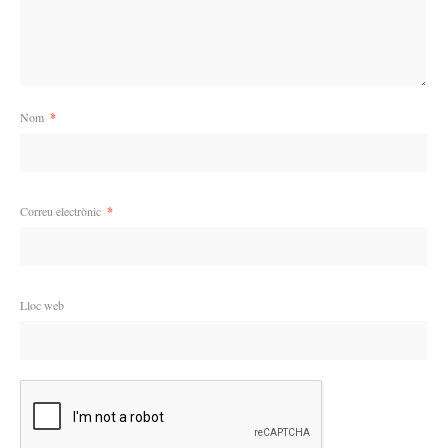
Nom
*
Correu electrònic
*
Lloc web