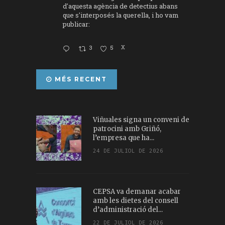
d'aquesta agència de detectius abans
que s'interposés la querella, i ho vam
publicar:
3
5
X
MÉS RECENT
Viñuales signa un conveni de
patrocini amb Griñó,
l’empresa que ha...
24 DE JULIOL DE 2026
CEPSA va demanar acabar
amb les dietes del consell
d’administració del...
22 DE JULIOL DE 2026