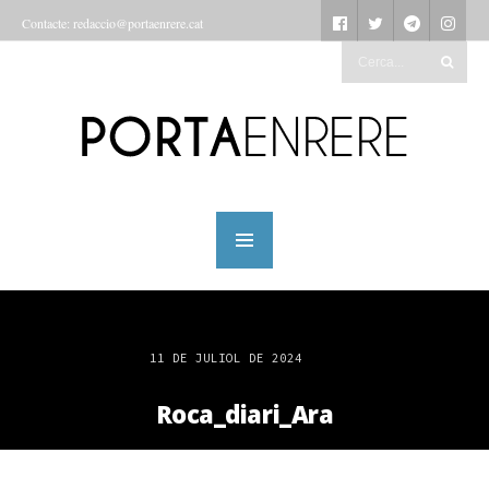
Contacte: redaccio@portaenrere.cat
11 DE JULIOL DE 2024
Roca_diari_Ara