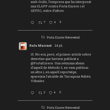
amb Griñó, l’empresa que ha interposat
una SLAPP contra Porta Enrere i el
GEPEC, entre d’altres
7
4
X
Porta Enrere Retweeted
Rafa Marrasé
24 jul.
15. No era, però, el primer article sobre
detectius que havíem publicat a
@PortaEnrere
. Una setmana abans
d'aquell de Método 3, en vam publicar
un altre i, en aquell reportatge,
apareixia l'alcalde de Tarragona Rubén
Viñuales.
3
4
X
Porta Enrere Retweeted