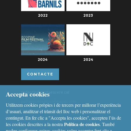
2022
2023
2024
2024
CONTACTE
Accepta cookies
redaccio@portaenrere.cat
portaenrere@protonmail.com
Utilitzem cookies pròpies i de tercers per millorar l’experiència
Telèfon: 626 26 19 93
d’usuari, analitzar el trànsit del lloc web i personalitzar el
contingut. En fer clic a "Accepta les cookies", accepteu l’ús de
Missatgeria: Whatsapp, Telegram i Signal
Política de cookies
les cookies descrites a la nostra
. També
podeu configurar quines cookies voleu acceptar fent clic a