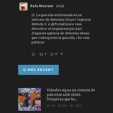
Rafa Marrasé
24 jul.
13. La querella està basada en un
informe de detectius fet per l'agència
Método 3. A
@PortaEnrere
vam
descobrir el seguiment per part
d'aquesta agència de detectius abans
que s'interposés la querella, i ho vam
publicar:
3
5
X
MÉS RECENT
Viñuales signa un conveni de
patrocini amb Griñó,
l’empresa que ha...
24 DE JULIOL DE 2026