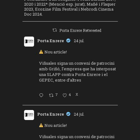
2020 i 2022* (Menció esp. jurat); Mañé i Flaquer
2023, Ecozine Film Festival i Nebrodi Cinema
Doc 2024.
Porta Enrere Retweeted
Porta Enrere
24 jul.
Nou article!
Viñuales signa un conveni de patrocini
amb Griñó, l’empresa que ha interposat
una SLAPP contra Porta Enrere i el
GEPEC, entre d’altres
7
4
X
Porta Enrere
24 jul.
Nou article!
Viñuales signa un conveni de patrocini