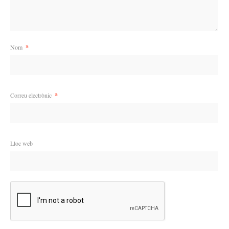
Nom
*
Correu electrònic
*
Lloc web