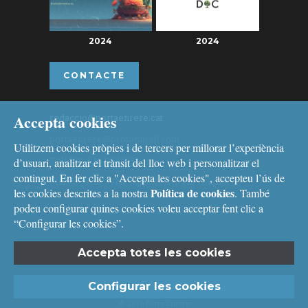
2024
2024
CONTACTE
Accepta cookies
redaccio@portaenrere.cat
portaenrere@protonmail.com
Utilitzem cookies pròpies i de tercers per millorar l’experiència
Telèfon: 626 26 19 93
d’usuari, analitzar el trànsit del lloc web i personalitzar el
contingut. En fer clic a "Accepta les cookies", accepteu l’ús de
Missatgeria: Whatsapp, Telegram i Signal
Política de cookies
les cookies descrites a la nostra
. També
podeu configurar quines cookies voleu acceptar fent clic a
“Configurar les cookies”.
Accepta totes les cookies
Avís legal
i
Política de cookies
Configurar les cookies
© 2016 Porta Enrere