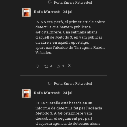
Porta Enrere Retweeted
Rafa Marrasé
24 jul.
15. No era, però, el primer article sobre
detectius que havíem publicat a
@PortaEnrere
. Una setmana abans
d'aquell de Método 3, en vam publicar
un altre i, en aquell reportatge,
apareixia l'alcalde de Tarragona Rubén
Viñuales.
3
4
X
Porta Enrere Retweeted
Rafa Marrasé
24 jul.
13. La querella està basada en un
informe de detectius fet per l'agència
Método 3. A
@PortaEnrere
vam
descobrir el seguiment per part
d'aquesta agència de detectius abans