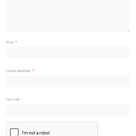
Nom
*
Correu electrònic
*
Lloc web