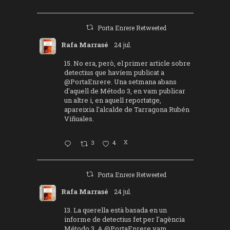
Porta Enrere Retweeted
Rafa Marrasé
24 jul.
15. No era, però, el primer article sobre
detectius que havíem publicat a
@PortaEnrere
. Una setmana abans
d'aquell de Método 3, en vam publicar
un altre i, en aquell reportatge,
apareixia l'alcalde de Tarragona Rubén
Viñuales.
3
4
X
Porta Enrere Retweeted
Rafa Marrasé
24 jul.
13. La querella està basada en un
informe de detectius fet per l'agència
Método 3. A
@PortaEnrere
vam