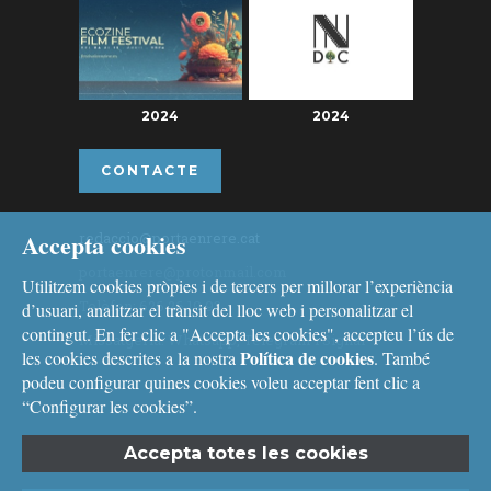
2024
2024
CONTACTE
Accepta cookies
redaccio@portaenrere.cat
portaenrere@protonmail.com
Utilitzem cookies pròpies i de tercers per millorar l’experiència
Telèfon: 626 26 19 93
d’usuari, analitzar el trànsit del lloc web i personalitzar el
contingut. En fer clic a "Accepta les cookies", accepteu l’ús de
Missatgeria: Whatsapp, Telegram i Signal
Política de cookies
les cookies descrites a la nostra
. També
podeu configurar quines cookies voleu acceptar fent clic a
“Configurar les cookies”.
Accepta totes les cookies
Avís legal
i
Política de cookies