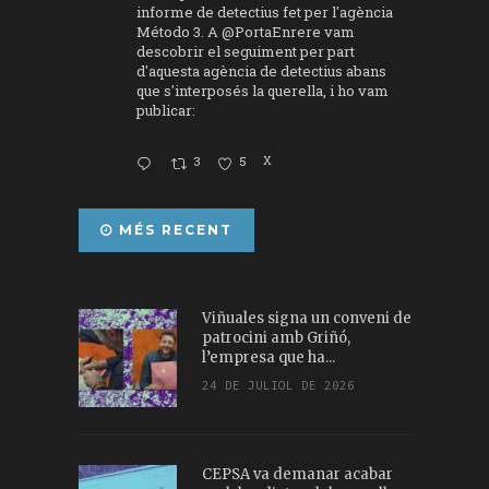
informe de detectius fet per l'agència
Método 3. A
@PortaEnrere
vam
descobrir el seguiment per part
d'aquesta agència de detectius abans
que s'interposés la querella, i ho vam
publicar:
3
5
X
MÉS RECENT
Viñuales signa un conveni de
patrocini amb Griñó,
l’empresa que ha...
24 DE JULIOL DE 2026
CEPSA va demanar acabar