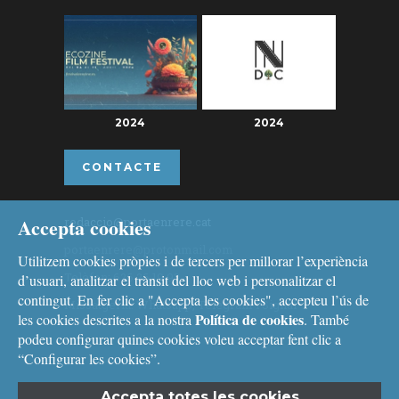
2024
2024
CONTACTE
Accepta cookies
redaccio@portaenrere.cat
portaenrere@protonmail.com
Utilitzem cookies pròpies i de tercers per millorar l’experiència
Telèfon: 626 26 19 93
d’usuari, analitzar el trànsit del lloc web i personalitzar el
contingut. En fer clic a "Accepta les cookies", accepteu l’ús de
Missatgeria: Whatsapp, Telegram i Signal
Política de cookies
les cookies descrites a la nostra
. També
podeu configurar quines cookies voleu acceptar fent clic a
“Configurar les cookies”.
Accepta totes les cookies