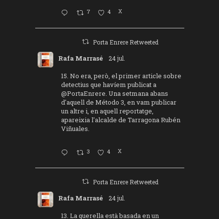
7
4
X
Porta Enrere Retweeted
Rafa Marrasé
24 jul.
15. No era, però, el primer article sobre
detectius que havíem publicat a
@PortaEnrere
. Una setmana abans
d'aquell de Método 3, en vam publicar
un altre i, en aquell reportatge,
apareixia l'alcalde de Tarragona Rubén
Viñuales.
3
4
X
Porta Enrere Retweeted
Rafa Marrasé
24 jul.
13. La querella està basada en un