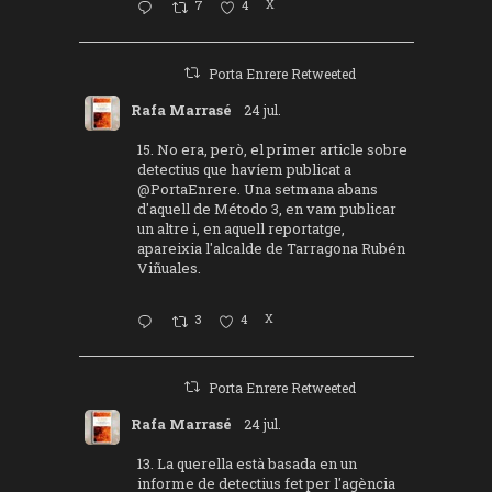
7
4
X
Porta Enrere Retweeted
Rafa Marrasé
24 jul.
15. No era, però, el primer article sobre
detectius que havíem publicat a
@PortaEnrere
. Una setmana abans
d'aquell de Método 3, en vam publicar
un altre i, en aquell reportatge,
apareixia l'alcalde de Tarragona Rubén
Viñuales.
3
4
X
Porta Enrere Retweeted
Rafa Marrasé
24 jul.
13. La querella està basada en un
informe de detectius fet per l'agència