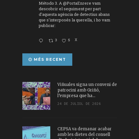
Método 3. A
@PortaEnrere
vam
descobrir el seguiment per part
d'aquesta agència de detectius abans
que s'interposés la querella, i ho vam
publicar:
3
5
X
MÉS RECENT
Viñuales signa un conveni de
patrocini amb Griñó,
l’empresa que ha...
24 DE JULIOL DE 2026
CEPSA va demanar acabar
amb les dietes del consell