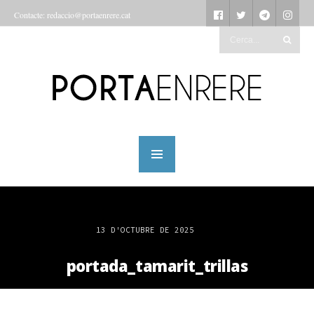
Contacte: redaccio@portaenrere.cat
13 D'OCTUBRE DE 2025
portada_tamarit_trillas