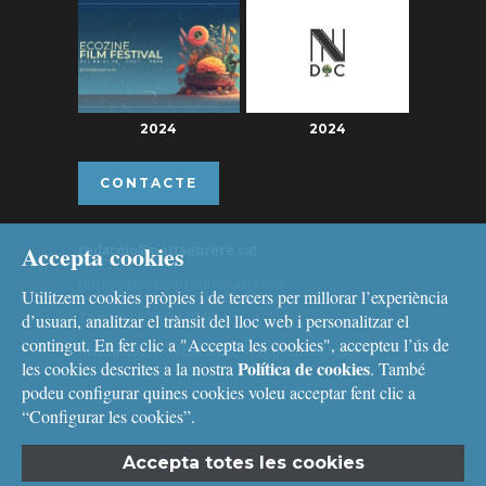
2024
2024
CONTACTE
Accepta cookies
redaccio@portaenrere.cat
portaenrere@protonmail.com
Utilitzem cookies pròpies i de tercers per millorar l’experiència
Telèfon: 626 26 19 93
d’usuari, analitzar el trànsit del lloc web i personalitzar el
contingut. En fer clic a "Accepta les cookies", accepteu l’ús de
Missatgeria: Whatsapp, Telegram i Signal
Política de cookies
les cookies descrites a la nostra
. També
podeu configurar quines cookies voleu acceptar fent clic a
“Configurar les cookies”.
Accepta totes les cookies
Avís legal
i
Política de cookies