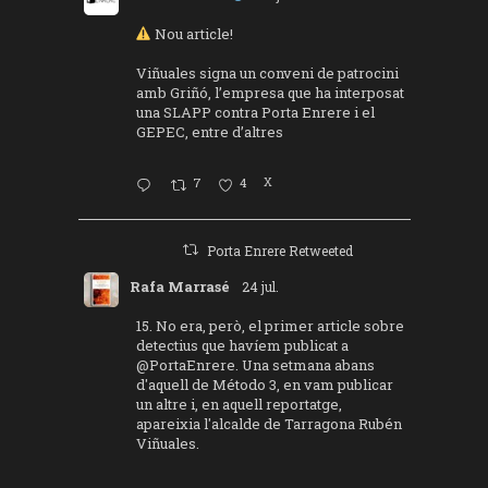
Nou article!
Viñuales signa un conveni de patrocini
amb Griñó, l’empresa que ha interposat
una SLAPP contra Porta Enrere i el
GEPEC, entre d’altres
7
4
X
Porta Enrere Retweeted
Rafa Marrasé
24 jul.
15. No era, però, el primer article sobre
detectius que havíem publicat a
@PortaEnrere
. Una setmana abans
d'aquell de Método 3, en vam publicar
un altre i, en aquell reportatge,
apareixia l'alcalde de Tarragona Rubén
Viñuales.