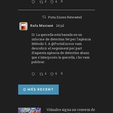
3
4
X
Porta Enrere Retweeted
Rafa Marrasé
24 jul.
13. La querella està basada en un
informe de detectius fet per l'agència
Método 3. A
@PortaEnrere
vam
descobrir el seguiment per part
d'aquesta agència de detectius abans
que s'interposés la querella, i ho vam
publicar:
3
5
X
MÉS RECENT
Viñuales signa un conveni de