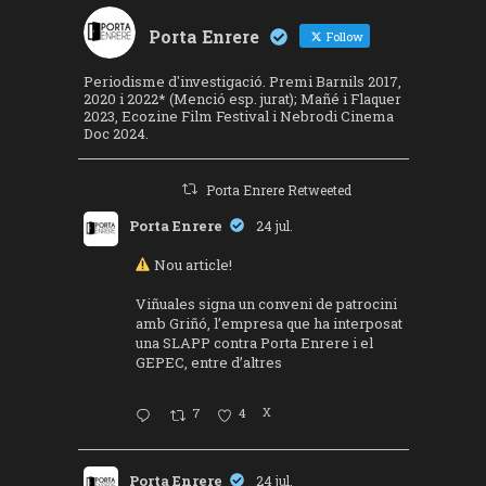
Porta Enrere
Follow
Periodisme d'investigació. Premi Barnils 2017,
2020 i 2022* (Menció esp. jurat); Mañé i Flaquer
2023, Ecozine Film Festival i Nebrodi Cinema
Doc 2024.
Porta Enrere Retweeted
Porta Enrere
24 jul.
Nou article!
Viñuales signa un conveni de patrocini
amb Griñó, l’empresa que ha interposat
una SLAPP contra Porta Enrere i el
GEPEC, entre d’altres
7
4
X
Porta Enrere
24 jul.