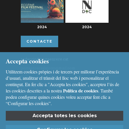
2024
2024
CONTACTE
Accepta cookies
redaccio@portaenrere.cat
portaenrere@protonmail.com
Utilitzem cookies pròpies i de tercers per millorar l’experiència
Telèfon: 626 26 19 93
d’usuari, analitzar el trànsit del lloc web i personalitzar el
contingut. En fer clic a "Accepta les cookies", accepteu l’ús de
Missatgeria: Whatsapp, Telegram i Signal
Política de cookies
les cookies descrites a la nostra
. També
podeu configurar quines cookies voleu acceptar fent clic a
“Configurar les cookies”.
Accepta totes les cookies
Avís legal
i
Política de cookies