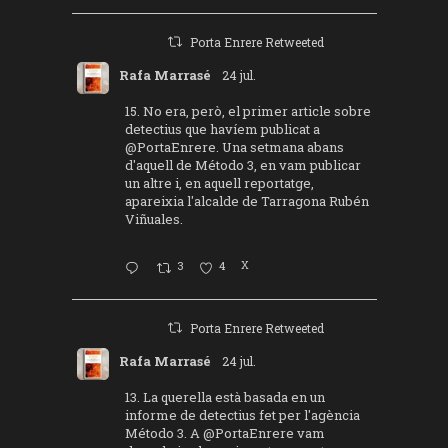
Porta Enrere Retweeted
Rafa Marrasé
24 jul.
15. No era, però, el primer article sobre
detectius que havíem publicat a
@PortaEnrere
. Una setmana abans
d'aquell de Método 3, en vam publicar
un altre i, en aquell reportatge,
apareixia l'alcalde de Tarragona Rubén
Viñuales.
3
4
X
Porta Enrere Retweeted
Rafa Marrasé
24 jul.
13. La querella està basada en un
informe de detectius fet per l'agència
Método 3. A
@PortaEnrere
vam