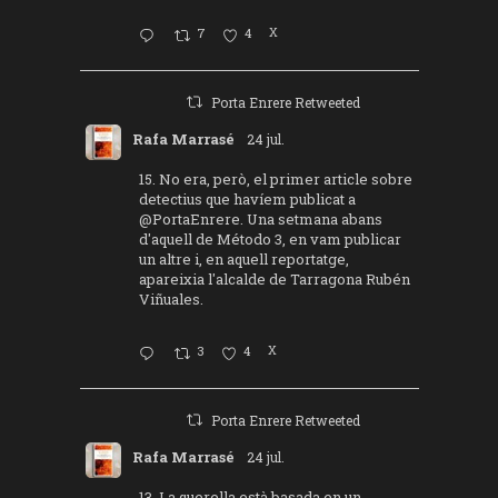
7
4
X
Porta Enrere Retweeted
Rafa Marrasé
24 jul.
15. No era, però, el primer article sobre
detectius que havíem publicat a
@PortaEnrere
. Una setmana abans
d'aquell de Método 3, en vam publicar
un altre i, en aquell reportatge,
apareixia l'alcalde de Tarragona Rubén
Viñuales.
3
4
X
Porta Enrere Retweeted
Rafa Marrasé
24 jul.
13. La querella està basada en un