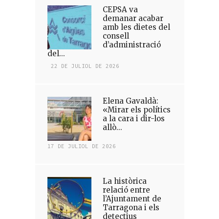
CEPSA va
demanar acabar
amb les dietes del
consell
d’administració
del...
22 DE JULIOL DE 2026
Elena Gavaldà:
«Mirar els polítics
a la cara i dir-los
allò...
17 DE JULIOL DE 2026
La històrica
relació entre
l’Ajuntament de
Tarragona i els
detectius