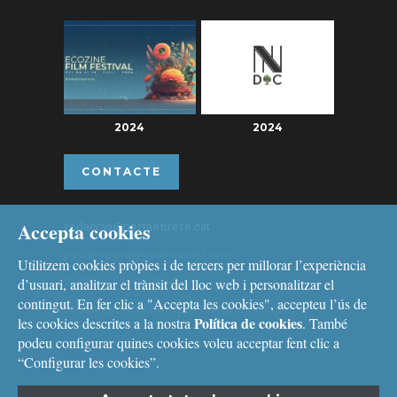
2024
2024
CONTACTE
Accepta cookies
redaccio@portaenrere.cat
portaenrere@protonmail.com
Utilitzem cookies pròpies i de tercers per millorar l’experiència
Telèfon: 626 26 19 93
d’usuari, analitzar el trànsit del lloc web i personalitzar el
contingut. En fer clic a "Accepta les cookies", accepteu l’ús de
Missatgeria: Whatsapp, Telegram i Signal
Política de cookies
les cookies descrites a la nostra
. També
podeu configurar quines cookies voleu acceptar fent clic a
“Configurar les cookies”.