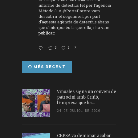
informe de detectius fet per l'agència
Método 3. A
@PortaEnrere
vam
descobrir el seguiment per part
d'aquesta agència de detectius abans
que s'interposés la querella, i ho vam
publicar:
3
5
X
MÉS RECENT
Viñuales signa un conveni de
patrocini amb Griñó,
l’empresa que ha...
24 DE JULIOL DE 2026
CEPSA va demanar acabar