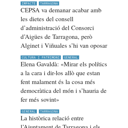
IMPACTE
TARRAGONA
CEPSA va demanar acabar amb
les dietes del consell
d’administració del Consorci
d’Aigües de Tarragona, però
Alginet i Viñuales s’hi van oposar
CULTURA I PATRIMONI
GENERAL
Elena Gavaldà: «Mirar els polítics
a la cara i dir-los allò que estan
fent malament és la cosa més
democràtica del món i s’hauria de
fer més sovint»
GENERAL
TARRAGONA
La històrica relació entre
l’Ajuntament de Tarragona i els